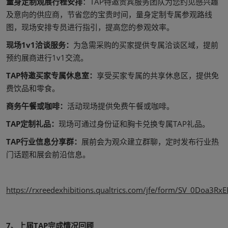
量身定制观展行程安排
：TAP特邀贵宾服务团队为您约见感兴趣
及意向的供应商，节省您的宝贵时间，量身定制专属参观路线
图，现场安排专员进行指引，提高您的参观效率。
现场1v1洽谈服务：
为急需采购的买家提供专属洽谈区域，提前
预约展商进行1v1交流。
TAP特邀买家专属休息室：
享受买家专属的共享休息区，提供免
费饮品和零食。
商务午餐或咖啡：
活动现场提供免费午餐或咖啡。
TAP定制礼品：
现场可通过身份证和胸卡兑换专属TAP礼品。
TAP行业信息分享群：
展前会为观众建立群聊，定时发布行业热
门话题和展会前沿信息。
https://rxreedexhibitions.qualtrics.com/jfe/form/SV_0Doa3Rx
7、上届TAP完成情况回顾