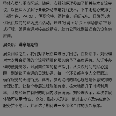
整体布局与重点区域。随后，安排刘经理参加了相关技术交流会
议，以便深入了解行业最新动态与前沿技术。下午则精心安排了
与振华兴、PARMI、伊赛伦特、德律泰、轻蜓光电、日联等6家
优质供应商的现场接洽活动。通过“导览 + 听会 + 现场接洽”三段
式行程，确保资源对接高效精准，助力公司找到最适合的设备供
应商。
展会后：满意与期待
展会闭幕之后，我们对参展嘉宾进行了回访。在反馈中，刘经理
对本次展会提供的全流程精细化服务给予了高度评价。从证件办
理的便捷高效，到展商位置的精准指引；从会议时间的贴心提
醒，到洽谈间资源的灵活协调，每一个环节都有专人全程跟进，
确保服务的无缝衔接。此外，参观动线的精心规划与休息安排的
合理搭配，让整个参展过程张弛有度，极大地提升了时间利用
率，让刘经理在有限的时间内收获满满。刘经理表示，本次参展
体验可以用“专业、高效、贴心”来形容，他对主办方及供应商的
服务赞不绝口，并表达了期待进一步深化合作的强烈意愿。