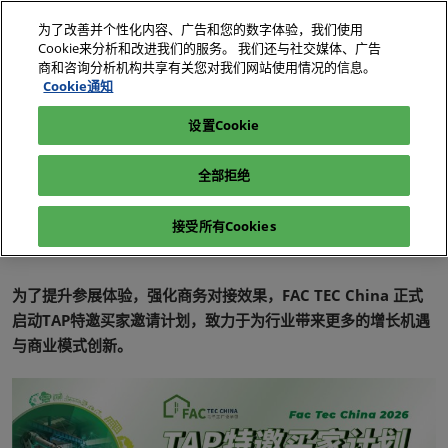
直
为了改善并个性化内容、广告和您的数字体验，我们使用
接
Cookie来分析和改进我们的服务。 我们还与社交媒体、广告
跳
商和咨询分析机构共享有关您对我们网站使用情况的信息。
2026年10月27-29日
我要参观
立即订阅
转
Cookie通知
深圳国际会展中心（宝安）
至
设置Cookie
电子展|绿色工厂展|电子工厂设施展
我要参展
内
容
全部拒绝
TAP特邀买家
接受所有Cookies
为了提升参展体验，强化商务对接效果，FAC TEC China 正式
启动TAP特邀买家邀请计划，致力于为行业带来更多的增长机遇
与商业模式创新。