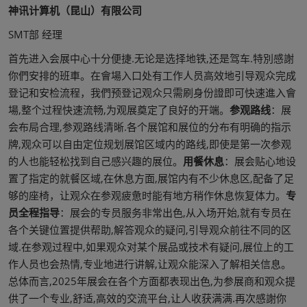
神讯计算机（昆山）有限公司
SMT部 经理
首先进入会展中心十分便捷.无论是选择地铁,还是驾车.特別感謝
你們安排的班車。在會場入口处有工作人员高效地引导观众完成
登记和安检流程，我們预登记观众只需刷身份證即可快速進入會
場,整个过程快速流畅,为观展奠定了良好的开端。
参观路线
：展
会布局合理,参观路线清晰.各个展馆和展位的分布有明确的指示
牌,观众可以自由定位规划展馆区域内的路线,即使是第一次参观
的人也能轻松找到自己感兴趣的展位。
用餐休息
：展会贴心地设
置了指定的就餐区域,在休息方面,展馆内有不少休息区,配备了足
够的座椅，让观众在参观疲惫时能有地方稍作休息恢复体力。
专
员全程指导
：展会的专员服务非常出色,从入场开始,就有专员在
各个关键位置提供帮助,解答观众的疑问,引导观众前往不同的区
域.在参观过程中,如果观众对某个展品或技术有疑问,展位上的工
作人员也会热情,专业地进行讲解,让观众能深入了解相关信息。
总体而言,2025年展会在各个方面都表现出色,为参展商和观众提
供了一个专业,舒适,高效的交流平台,让人收获满满.再次感謝你