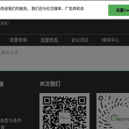
和改进我们的服务。 我们还与社交媒体、广告商和咨
设置Coo
日
（宝安）
E
我要参展
我要参观
会议活动
媒体中心
T
介绍
参展申请
参观登记
现场活动
展会新闻
展商名录
ภ
范围
为何参展
为何参观
创新拆解区
展商新闻
P
问题解答
观众范围
TAP特邀贵宾买家
评选赛事
行业新闻
商务配对
组团参观
行业活动
合作媒体
关注我们
接
励展通
观众增值服务
国际交流活动
合作协会
智慧会刊
展商名录
条款与条件
展品名录
设置