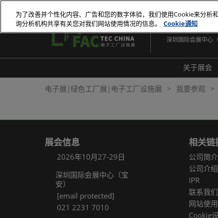
直
为了改善并个性化内容、广告和您的数字体验，我们使用Cookie来分析
接
询分析机构共享有关您对我们网站使用情况的信息。
Cookie通知
2026年10月27-29
跳
深圳国际会展中心
转
至
内
关于展会
容
展会
电子展|绿色工厂展|电子工厂设施展
我要参观
展品
常见
展会信息
相关链
2026年10月27-29日
公司简介
公司介绍
深圳国际会展中心（宝
IPR
安）
联系我们
[email protected]
网站使用
021 2231 7010
Cookie