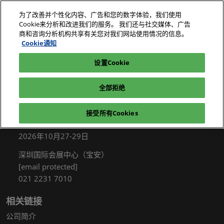
直
为了改善并个性化内容、广告和您的数字体验，我们使用
接
Cookie来分析和改进我们的服务。 我们还与社交媒体、广告
跳
商和咨询分析机构共享有关您对我们网站使用情况的信息。
2026年10月27-29日
我要参观
立即订阅
转
Cookie通知
深圳国际会展中心（宝安）
至
设置Cookie
电子展|绿色工厂展|电子工厂设施展
我要参观
展品名录
内
容
全部拒绝
接受所有Cookies
展会信息
2026年10月27-29日
深圳国际会展中心（宝安）
[email protected]
021 2231 7010
相关链接
公司简介