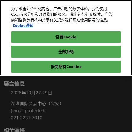
直
为了改善并个性化内容、广告和您的数字体验，我们使用
接
Cookie来分析和改进我们的服务。 我们还与社交媒体、广告
跳
商和咨询分析机构共享有关您对我们网站使用情况的信息。
2026年10月27-29日
我要参观
立即订阅
转
Cookie通知
深圳国际会展中心（宝安）
至
设置Cookie
电子展|绿色工厂展|电子工厂设施展
我要参观
参观指南
内
容
全部拒绝
参观指南
接受所有Cookies
展会信息
2026年10月27-29日
深圳国际会展中心（宝安）
[email protected]
021 2231 7010
相关链接