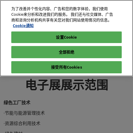
直
为了改善并个性化内容、广告和您的数字体验，我们使用
接
Cookie来分析和改进我们的服务。 我们还与社交媒体、广告
跳
商和咨询分析机构共享有关您对我们网站使用情况的信息。
2026年10月27-29日
我要参观
立即订阅
转
Cookie通知
深圳国际会展中心（宝安）
至
设置Cookie
电子展|绿色工厂展|电子工厂设施展
内
电子展|绿色工厂展-展会介绍-电子工厂设施展
容
全部拒绝
电子展|绿色工厂展-展品范围-电子工厂设施展
接受所有Cookies
电子展展示范围
绿色工厂技术
·节能与能源管理技术
·资源综合利用技术