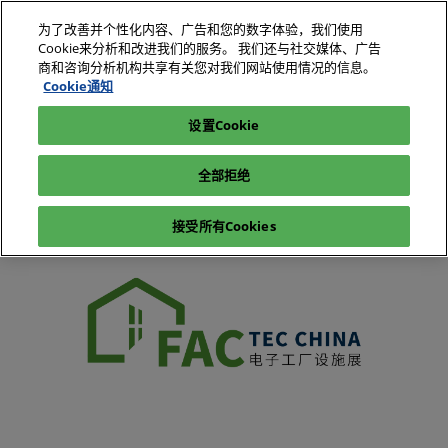
直
为了改善并个性化内容、广告和您的数字体验，我们使用
接
Cookie来分析和改进我们的服务。 我们还与社交媒体、广告
跳
商和咨询分析机构共享有关您对我们网站使用情况的信息。
2026年10月27-29日
我要参观
立即订阅
转
Cookie通知
深圳国际会展中心（宝安）
至
设置Cookie
电子展|绿色工厂展|电子工厂设施展
内
电子展|绿色工厂展-展会介绍-电子工厂设施展
展会介绍
容
全部拒绝
接受所有Cookies