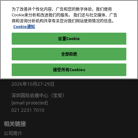
直
为了改善并个性化内容、广告和您的数字体验，我们使用
接
Cookie来分析和改进我们的服务。 我们还与社交媒体、广告
跳
商和咨询分析机构共享有关您对我们网站使用情况的信息。
2026年10月27-29日
我要参观
立即订阅
转
Cookie通知
深圳国际会展中心（宝安）
至
设置Cookie
电子展|绿色工厂展|电子工厂设施展
我要参观
内
容
全部拒绝
接受所有Cookies
展会信息
2026年10月27-29日
深圳国际会展中心（宝安）
[email protected]
021 2231 7010
相关链接
公司简介