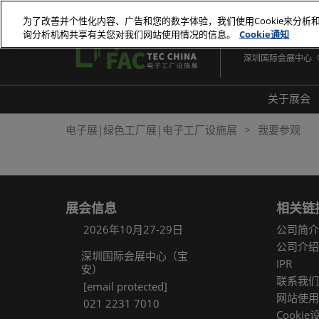
直
为了改善并个性化内容、广告和您的数字体验，我们使用Cookie来分析
接
询分析机构共享有关您对我们网站使用情况的信息。
Cookie通知
2026年10月27-29
跳
深圳国际会展中心
转
至
内
关于展会
容
展会
电子展|绿色工厂展|电子工厂设施展
我要参观
展品
常见
展会信息
相关链
2026年10月27-29日
公司简介
公司介绍
深圳国际会展中心（宝
IPR
安）
联系我们
[email protected]
网站使用
021 2231 7010
Cookie