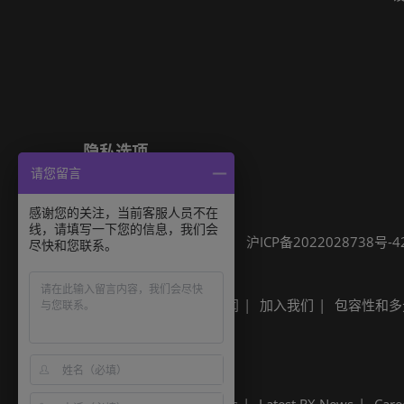
隐私选项
请您留言
隐私政策
Cookie政策
展会信息
感谢您的关注，当前客服人员不在
线，请填写一下您的信息，我们会
可持续发展
网站地图
沪ICP备2022028738号-4
尽快和您联系。
Built by RX
其他励展展会
励展新闻
加入我们
包容性和多
Built by RX