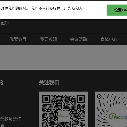
和改进我们的服务。 我们还与社交媒体、广告商和咨
设置Coo
日
（宝安）
E
我要参展
我要参观
会议活动
媒体中心
T
介绍
参展申请
参观登记
现场活动
展会新闻
ภ
范围
为何参展
为何参观
创新拆解区
展商新闻
P
问题解答
观众范围
TAP特邀贵宾买家
评选赛事
行业新闻
商务配对
组团参观
行业活动
合作媒体
关注我们
接
励展通
观众增值服务
国际交流活动
合作协会
智慧会刊
展商名录
条款与条件
展品名录
设置