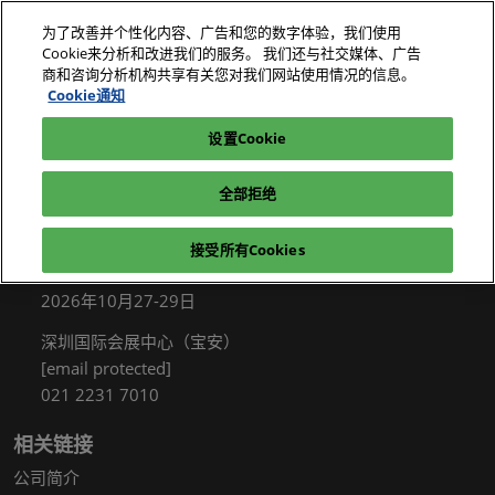
直
为了改善并个性化内容、广告和您的数字体验，我们使用
接
Cookie来分析和改进我们的服务。 我们还与社交媒体、广告
跳
商和咨询分析机构共享有关您对我们网站使用情况的信息。
2026年10月27-29日
我要参观
立即订阅
转
Cookie通知
深圳国际会展中心（宝安）
至
设置Cookie
电子展|绿色工厂展|电子工厂设施展
我要参观
内
容
全部拒绝
接受所有Cookies
展会信息
2026年10月27-29日
深圳国际会展中心（宝安）
[email protected]
021 2231 7010
相关链接
公司简介