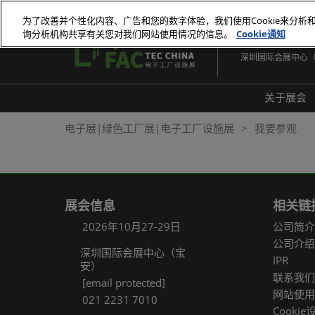
直
为了改善并个性化内容、广告和您的数字体验，我们使用Cookie来分析
接
询分析机构共享有关您对我们网站使用情况的信息。
Cookie通知
2026年10月27-29
跳
深圳国际会展中心
转
至
内
关于展会
容
展会
电子展|绿色工厂展|电子工厂设施展
我要参观
展品
常见
展会信息
相关链
2026年10月27-29日
公司简介
公司介绍
深圳国际会展中心（宝
IPR
安）
联系我们
[email protected]
网站使用
021 2231 7010
Cookie