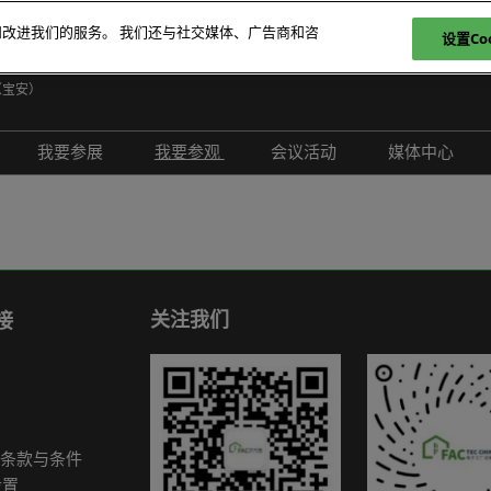
和改进我们的服务。 我们还与社交媒体、广告商和咨
设置Coo
日
（宝安）
E
我要参展
我要参观
会议活动
媒体中心
T
介绍
参展申请
参观登记
现场活动
展会新闻
ภ
范围
为何参展
为何参观
创新拆解区
展商新闻
P
问题解答
观众范围
TAP特邀贵宾买家
评选赛事
行业新闻
商务配对
组团参观
行业活动
合作媒体
关注我们
接
励展通
观众增值服务
国际交流活动
合作协会
智慧会刊
展商名录
条款与条件
展品名录
设置