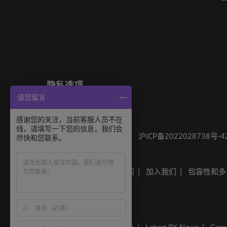
隐私选项
请您留言
隐私政策
Cookie政策
展会信息
感谢您的关注，当前客服人员不在
线，请填写一下您的信息，我们会
可持续发展
网站地图
沪ICP备2022028738号-4
尽快和您联系。
Built by RX
其他励展展会
励展新闻
加入我们
包容性和多
Built by RX