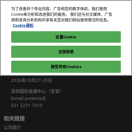
直
为了改善并个性化内容、广告和您的数字体验，我们使用
接
Cookie来分析和改进我们的服务。 我们还与社交媒体、广告
跳
商和咨询分析机构共享有关您对我们网站使用情况的信息。
2026年10月27-29日
我要参观
立即订阅
转
Cookie通知
深圳国际会展中心（宝安）
至
设置Cookie
电子展|绿色工厂展|电子工厂设施展
我要参观
内
容
全部拒绝
接受所有Cookies
展会信息
2026年10月27-29日
深圳国际会展中心（宝安）
[email protected]
021 2231 7010
相关链接
公司简介