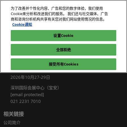
直
为了改善并个性化内容、广告和您的数字体验，我们使用
接
Cookie来分析和改进我们的服务。 我们还与社交媒体、广告
跳
商和咨询分析机构共享有关您对我们网站使用情况的信息。
2026年10月27-29日
我要参观
立即订阅
转
Cookie通知
深圳国际会展中心（宝安）
至
设置Cookie
电子展|绿色工厂展|电子工厂设施展
我要参观
内
容
全部拒绝
接受所有Cookies
展会信息
2026年10月27-29日
深圳国际会展中心（宝安）
[email protected]
021 2231 7010
相关链接
公司简介