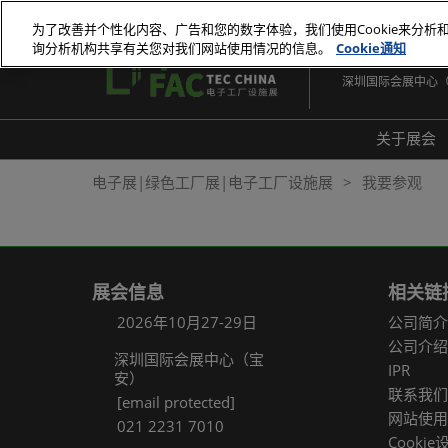
直
为了改善并个性化内容、广告和您的数字体验，我们使用Cookie来分析
接
询分析机构共享有关您对我们网站使用情况的信息。
Cookie通知
2026年10月27-29
跳
深圳国际会展中心
转
至
内
关于展会
容
展会
电子展|绿色工厂展|电子工厂设施展
我要参观
展品
常见
展会信息
相关链
2026年10月27-29日
公司简介
公司介绍
深圳国际会展中心（宝
IPR
安）
联系我们
[email protected]
网站使用
021 2231 7010
Cookie