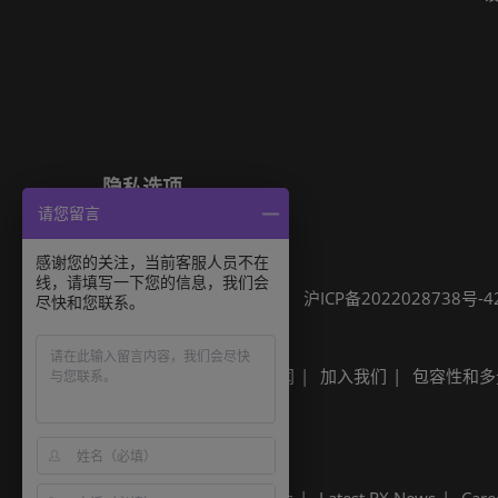
隐私选项
请您留言
隐私政策
Cookie政策
展会信息
感谢您的关注，当前客服人员不在
线，请填写一下您的信息，我们会
可持续发展
网站地图
沪ICP备2022028738号-4
尽快和您联系。
Built by RX
其他励展展会
励展新闻
加入我们
包容性和多
Built by RX