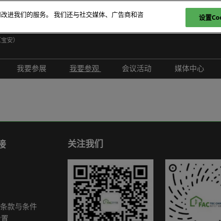
和改进我们的服务。 我们还与社交媒体、广告商和咨
设置Coo
日
（宝安）
E
我要参展
我要参观
会议活动
媒体中心
T
介绍
参展申请
参观登记
现场活动
展会新闻
ภ
范围
为何参展
为何参观
创新拆解区
展商新闻
P
问题解答
观众范围
TAP特邀贵宾买家
评选赛事
行业新闻
商务配对
组团参观
行业活动
合作媒体
关注我们
接
励展通
观众增值服务
国际交流活动
合作协会
智慧会刊
展商名录
条款与条件
展品名录
设置