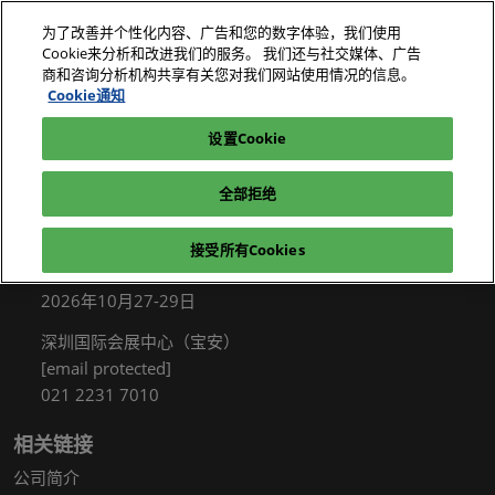
直
为了改善并个性化内容、广告和您的数字体验，我们使用
接
Cookie来分析和改进我们的服务。 我们还与社交媒体、广告
跳
商和咨询分析机构共享有关您对我们网站使用情况的信息。
2026年10月27-29日
我要参观
立即订阅
转
Cookie通知
深圳国际会展中心（宝安）
至
设置Cookie
电子展|绿色工厂展|电子工厂设施展
我要参观
内
容
全部拒绝
接受所有Cookies
展会信息
2026年10月27-29日
深圳国际会展中心（宝安）
[email protected]
021 2231 7010
相关链接
公司简介