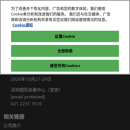
直
为了改善并个性化内容、广告和您的数字体验，我们使用
接
Cookie来分析和改进我们的服务。 我们还与社交媒体、广告
跳
商和咨询分析机构共享有关您对我们网站使用情况的信息。
2026年10月27-29日
我要参观
立即订阅
转
Cookie通知
深圳国际会展中心（宝安）
至
设置Cookie
电子展|绿色工厂展|电子工厂设施展
我要参观
内
容
全部拒绝
接受所有Cookies
展会信息
2026年10月27-29日
深圳国际会展中心（宝安）
[email protected]
021 2231 7010
相关链接
公司简介