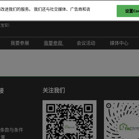
和改进我们的服务。 我们还与社交媒体、广告商和咨
设置Coo
日
（宝安）
E
我要参展
我要参观
会议活动
媒体中心
T
介绍
参展申请
参观登记
现场活动
展会新闻
ภ
范围
为何参展
为何参观
创新拆解区
展商新闻
P
问题解答
观众范围
TAP特邀贵宾买家
评选赛事
行业新闻
商务配对
组团参观
行业活动
合作媒体
关注我们
接
励展通
观众增值服务
国际交流活动
合作协会
智慧会刊
展商名录
条款与条件
展品名录
设置