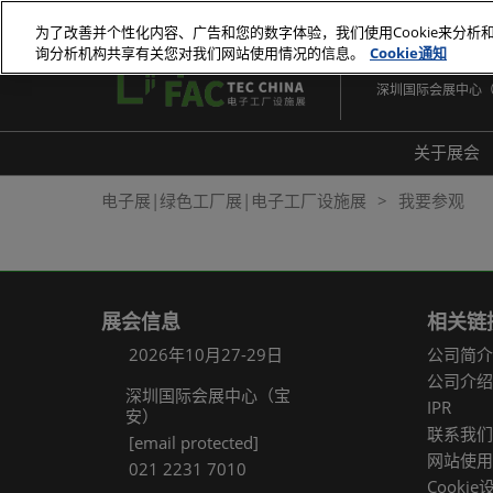
直
为了改善并个性化内容、广告和您的数字体验，我们使用Cookie来分析
接
询分析机构共享有关您对我们网站使用情况的信息。
Cookie通知
2026年10月27-29
跳
深圳国际会展中心
转
至
内
关于展会
容
展会
电子展|绿色工厂展|电子工厂设施展
我要参观
展品
常见
展会信息
相关链
2026年10月27-29日
公司简介
公司介绍
深圳国际会展中心（宝
IPR
安）
联系我们
[email protected]
网站使用
021 2231 7010
Cookie