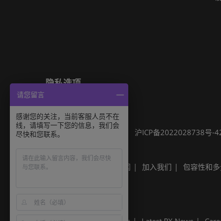
隐私选项
请您留言
隐私政策
Cookie政策
展会信息
感谢您的关注，当前客服人员不在
线，请填写一下您的信息，我们会
可持续发展
网站地图
沪ICP备2022028738号-4
尽快和您联系。
Built by RX
其他励展展会
励展新闻
加入我们
包容性和多
Built by RX