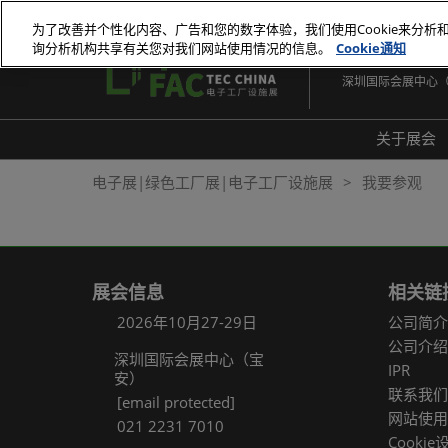
直
为了改善并个性化内容、广告和您的数字体验，我们使用Cookie来分析
接
询分析机构共享有关您对我们网站使用情况的信息。
Cookie通知
2026年10月27-29
跳
深圳国际会展中心
转
至
内
关于展会
容
展会
电子展|绿色工厂展|电子工厂设施展
我要参观
展品
常见
展会信息
相关链
2026年10月27-29日
公司简介
公司介绍
深圳国际会展中心（宝
IPR
安）
联系我们
[email protected]
网站使用
021 2231 7010
Cookie