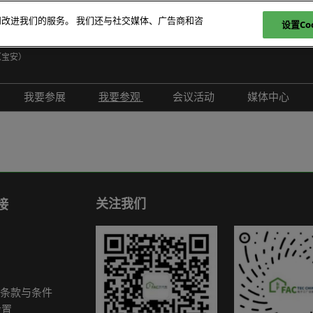
和改进我们的服务。 我们还与社交媒体、广告商和咨
设置Coo
日
（宝安）
E
我要参展
我要参观
会议活动
媒体中心
T
介绍
参展申请
参观登记
现场活动
展会新闻
ภ
范围
为何参展
为何参观
创新拆解区
展商新闻
P
问题解答
观众范围
TAP特邀贵宾买家
评选赛事
行业新闻
商务配对
组团参观
行业活动
合作媒体
关注我们
接
励展通
观众增值服务
国际交流活动
合作协会
智慧会刊
展商名录
条款与条件
展品名录
设置