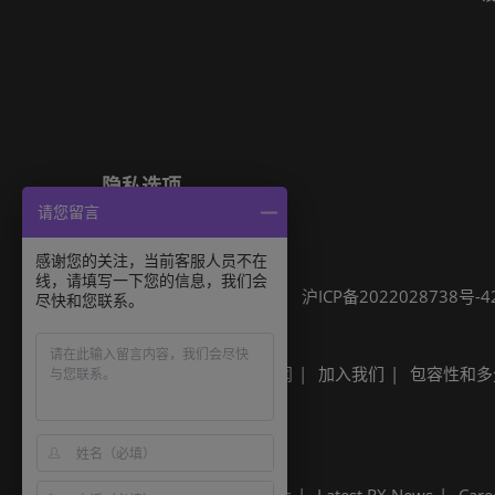
隐私选项
请您留言
隐私政策
Cookie政策
展会信息
感谢您的关注，当前客服人员不在
线，请填写一下您的信息，我们会
可持续发展
网站地图
沪ICP备2022028738号-4
尽快和您联系。
Built by RX
其他励展展会
励展新闻
加入我们
包容性和多
Built by RX