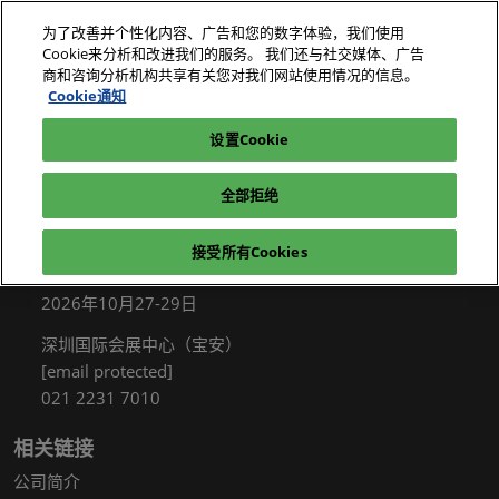
直
为了改善并个性化内容、广告和您的数字体验，我们使用
接
Cookie来分析和改进我们的服务。 我们还与社交媒体、广告
跳
商和咨询分析机构共享有关您对我们网站使用情况的信息。
2026年10月27-29日
我要参观
立即订阅
转
Cookie通知
深圳国际会展中心（宝安）
至
设置Cookie
电子展|绿色工厂展|电子工厂设施展
我要参观
内
容
全部拒绝
接受所有Cookies
展会信息
2026年10月27-29日
深圳国际会展中心（宝安）
[email protected]
021 2231 7010
相关链接
公司简介