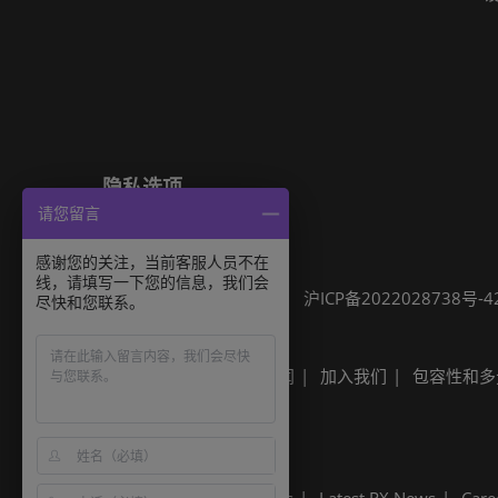
隐私选项
请您留言
隐私政策
Cookie政策
展会信息
感谢您的关注，当前客服人员不在
线，请填写一下您的信息，我们会
可持续发展
网站地图
沪ICP备2022028738号-4
尽快和您联系。
Built by RX
其他励展展会
励展新闻
加入我们
包容性和多
Built by RX