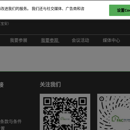
和改进我们的服务。 我们还与社交媒体、广告商和咨
设置Coo
日
（宝安）
E
我要参展
我要参观
会议活动
媒体中心
T
介绍
参展申请
参观登记
现场活动
展会新闻
ภ
范围
为何参展
为何参观
创新拆解区
展商新闻
P
问题解答
观众范围
TAP特邀贵宾买家
评选赛事
行业新闻
商务配对
组团参观
行业活动
合作媒体
关注我们
接
励展通
观众增值服务
国际交流活动
合作协会
智慧会刊
展商名录
条款与条件
展品名录
设置