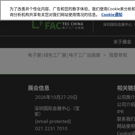
直
为了改善并个性化内容、广告和您的数字体验，我们使用Cookie来分析
接
询分析机构共享有关您对我们网站使用情况的信息。
Cookie通知
2026年10月27-29
跳
深圳国际会展中心
转
至
内
关于展会
容
展会
电子展|绿色工厂展|电子工厂设施展
我要参观
展品
常见
展会信息
相关链
2026年10月27-29日
公司简介
公司介绍
深圳国际会展中心（宝
IPR
安）
联系我们
[email protected]
网站使用
021 2231 7010
Cookie