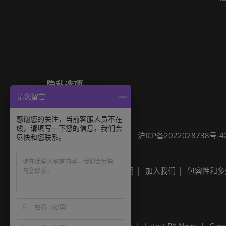
隐私选项
请您留言
隐私政策
Cookie政策
展会信息
感谢您的关注，当前客服人员不在
线，请填写一下您的信息，我们会
可持续发展
网站地图
沪ICP备2022028738号-4
尽快和您联系。
Built by RX
其他励展展会
励展新闻
加入我们
包容性和多
Built by RX