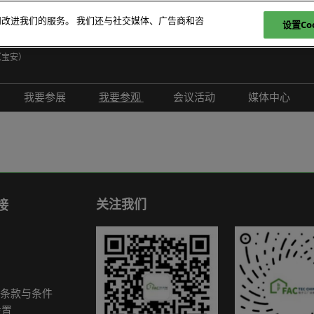
和改进我们的服务。 我们还与社交媒体、广告商和咨
设置Coo
日
（宝安）
E
我要参展
我要参观
会议活动
媒体中心
T
介绍
参展申请
参观登记
现场活动
展会新闻
ภ
范围
为何参展
为何参观
创新拆解区
展商新闻
P
问题解答
观众范围
TAP特邀贵宾买家
评选赛事
行业新闻
商务配对
组团参观
行业活动
合作媒体
关注我们
接
励展通
观众增值服务
国际交流活动
合作协会
智慧会刊
展商名录
条款与条件
展品名录
设置