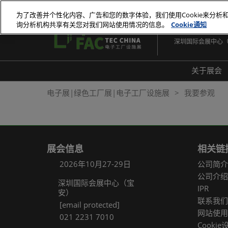
直
为了改善并个性化内容、广告和您的数字体验，我们使用Cookie来分析
接
询分析机构共享有关您对我们网站使用情况的信息。
Cookie通知
2026年10月27-29
跳
深圳国际会展中心
转
至
内
关于展会
容
展会
电子展|绿色工厂展|电子工厂设施展
我要参观
展品
常见
展会信息
相关链
2026年10月27-29日
公司简介
公司介绍
深圳国际会展中心（宝
IPR
安）
联系我们
[email protected]
网站使用
021 2231 7010
Cookie