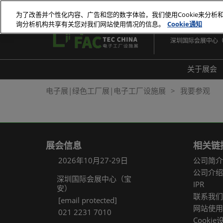
直
为了改善并个性化内容、广告和您的数字体验，我们使用Cookie来分析
接
询分析机构共享有关您对我们网站使用情况的信息。
Cookie通知
2026年10月27-29
跳
深圳国际会展中心
转
至
内
关于展会
容
展会
电子展|绿色工厂展|电子工厂设施展
我要参观
展品
常见
展会信息
相关链
2026年10月27-29日
公司简介
公司介绍
深圳国际会展中心（宝
IPR
安）
联系我们
[email protected]
网站使用
021 2231 7010
Cookie