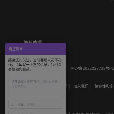
隐私选项
请您留言
隐私政策
Cookie政策
展会信息
感谢您的关注，当前客服人员不在
线，请填写一下您的信息，我们会
可持续发展
网站地图
沪ICP备2022028738号-4
尽快和您联系。
Built by RX
其他励展展会
励展新闻
加入我们
包容性和多
Built by RX