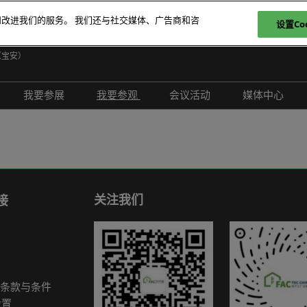
和改进我们的服务。 我们还与社交媒体、广告商和咨
设置Coo
日
（宝安）
E
我要参展
我要参观
会议活动
媒体中心
T
介绍
参展申请
参观登记
现场活动
展会新闻
ภ
范围
为何参展
为何参观
创新拆解区
展商新闻
P
问题解答
观众范围
TAP特邀贵宾买家
评选赛事
行业新闻
商务配对
组团参观
行业活动
合作媒体
关注我们
接
励展通
观众增值服务
国际交流活动
合作协会
智慧会刊
展商名录
条款与条件
展品名录
设置