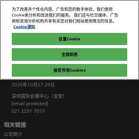
直
为了改善并个性化内容、广告和您的数字体验，我们使用
接
Cookie来分析和改进我们的服务。 我们还与社交媒体、广告
跳
商和咨询分析机构共享有关您对我们网站使用情况的信息。
2026年10月27-29日
我要参观
立即订阅
转
Cookie通知
深圳国际会展中心（宝安）
至
设置Cookie
电子展|绿色工厂展|电子工厂设施展
我要参观
内
容
全部拒绝
接受所有Cookies
展会信息
2026年10月27-29日
深圳国际会展中心（宝安）
[email protected]
021 2231 7010
相关链接
公司简介