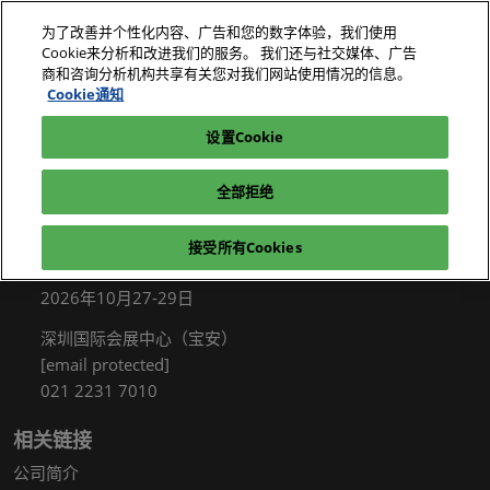
直
为了改善并个性化内容、广告和您的数字体验，我们使用
接
Cookie来分析和改进我们的服务。 我们还与社交媒体、广告
跳
商和咨询分析机构共享有关您对我们网站使用情况的信息。
2026年10月27-29日
我要参观
立即订阅
转
Cookie通知
深圳国际会展中心（宝安）
至
设置Cookie
电子展|绿色工厂展|电子工厂设施展
我要参观
内
容
全部拒绝
接受所有Cookies
展会信息
2026年10月27-29日
深圳国际会展中心（宝安）
[email protected]
021 2231 7010
相关链接
公司简介