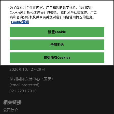
直
为了改善并个性化内容、广告和您的数字体验，我们使用
接
Cookie来分析和改进我们的服务。 我们还与社交媒体、广告
跳
商和咨询分析机构共享有关您对我们网站使用情况的信息。
2026年10月27-29日
我要参观
立即订阅
转
Cookie通知
深圳国际会展中心（宝安）
至
设置Cookie
电子展|绿色工厂展|电子工厂设施展
我要参观
内
容
全部拒绝
接受所有Cookies
展会信息
2026年10月27-29日
深圳国际会展中心（宝安）
[email protected]
021 2231 7010
相关链接
公司简介