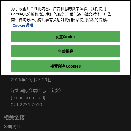
直
为了改善并个性化内容、广告和您的数字体验，我们使用
接
Cookie来分析和改进我们的服务。 我们还与社交媒体、广告
跳
商和咨询分析机构共享有关您对我们网站使用情况的信息。
2026年10月27-29日
我要参观
立即订阅
转
Cookie通知
深圳国际会展中心（宝安）
至
设置Cookie
电子展|绿色工厂展|电子工厂设施展
我要参观
内
容
全部拒绝
接受所有Cookies
展会信息
2026年10月27-29日
深圳国际会展中心（宝安）
[email protected]
021 2231 7010
相关链接
公司简介