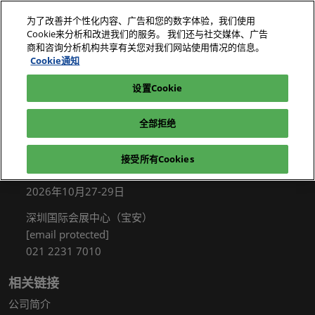
直
为了改善并个性化内容、广告和您的数字体验，我们使用
接
Cookie来分析和改进我们的服务。 我们还与社交媒体、广告
跳
商和咨询分析机构共享有关您对我们网站使用情况的信息。
2026年10月27-29日
我要参观
立即订阅
转
Cookie通知
深圳国际会展中心（宝安）
至
设置Cookie
电子展|绿色工厂展|电子工厂设施展
我要参观
内
容
全部拒绝
接受所有Cookies
展会信息
2026年10月27-29日
深圳国际会展中心（宝安）
[email protected]
021 2231 7010
相关链接
公司简介