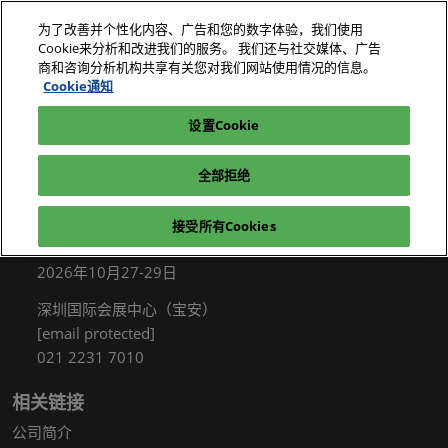
直
为了改善并个性化内容、广告和您的数字体验，我们使用
接
Cookie来分析和改进我们的服务。 我们还与社交媒体、广告
跳
商和咨询分析机构共享有关您对我们网站使用情况的信息。
2026年10月27-29日
我要参观
立即订阅
转
Cookie通知
深圳国际会展中心（宝安）
至
设置Cookie
电子展|绿色工厂展|电子工厂设施展
我要参观
内
容
全部拒绝
接受所有Cookies
展会信息
2026年10月27-29日
深圳国际会展中心（宝安）
[email protected]
021 2231 7010
相关链接
公司简介