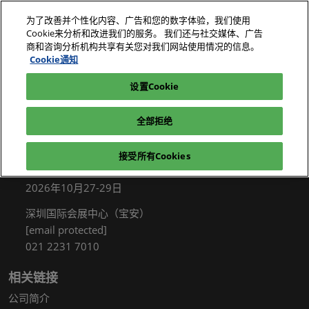
直
为了改善并个性化内容、广告和您的数字体验，我们使用
接
Cookie来分析和改进我们的服务。 我们还与社交媒体、广告
跳
商和咨询分析机构共享有关您对我们网站使用情况的信息。
2026年10月27-29日
我要参观
立即订阅
转
Cookie通知
深圳国际会展中心（宝安）
至
设置Cookie
电子展|绿色工厂展|电子工厂设施展
我要参观
内
容
全部拒绝
接受所有Cookies
展会信息
2026年10月27-29日
深圳国际会展中心（宝安）
[email protected]
021 2231 7010
相关链接
公司简介