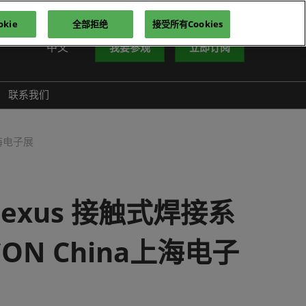
kie
全部拒绝
接受所有Cookies
中文
我要参观
立即订阅
中文
nglish
联系我们
iếng Việt
าษาไทย
上海电子展
усский язык
한국어
xus 接触式焊接系
CON China上海电子