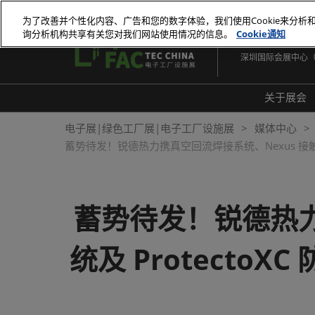
直
为了改善并个性化内容、广告和您的数字体验，我们使用Cookie来分析
接
询分析机构共享有关您对我们网站使用情况的信息。
Cookie通知
2026年10月27-29
跳
深圳国际会展中心
转
至
内
关于展会
容
展会
电子展|绿色工厂展|电子工厂设施展
媒体中心
蓄势待发！锐德热力携真空回流焊接系统、Nexus 接触式焊接
展品
常见
蓄势待发！锐德热力
统及 ProtectoX