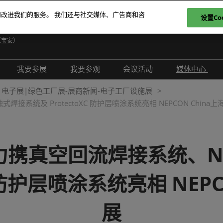
和改进我们的服务。 我们还与社交媒体、广告商和咨
设置Coo
日
（宝安）
E
我要参展
我要参观
会议活动
媒体中心
T
介绍
参展申请
参观登记
现场活动
展会新闻
电子展|绿色工厂展-展商新闻-电子工厂设施展
ภ
系统及 ProtectoXC 防护层喷涂系统亮相 NEPCON China
范围
为何参展
为何参观
创新拆解区
展商新闻
P
问题解答
观众范围
TAP特邀贵宾买家
评选赛事
行业新闻
商务配对
组团参观
行业活动
合作媒体
携真空回流焊接系统、Ne
励展通
观众增值服务
国际交流活动
合作协会
C 防护层喷涂系统亮相 NEP
智慧会刊
展商名录
展
展品名录