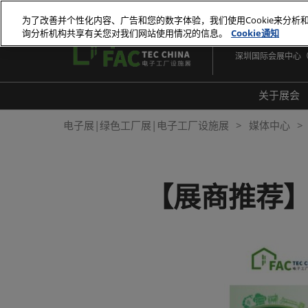
直
为了改善并个性化内容、广告和您的数字体验，我们使用Cookie来分析
接
询分析机构共享有关您对我们网站使用情况的信息。
Cookie通知
2026年10月27-29
跳
深圳国际会展中心
转
至
内
关于展会
容
展会
电子展|绿色工厂展|电子工厂设施展
媒体中心
展品
常见
【展商推荐