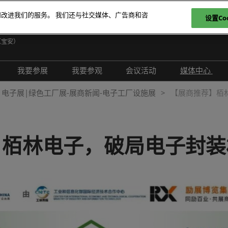
和改进我们的服务。 我们还与社交媒体、广告商和咨
设置Coo
日
（宝安）
E
我要参展
我要参观
会议活动
媒体中心
T
介绍
参展申请
参观登记
现场活动
展会新闻
电子展|绿色工厂展-展商新闻-电子工厂设施展
【展商推荐】栢
ภ
范围
为何参展
为何参观
创新拆解区
展商新闻
P
问题解答
观众范围
TAP特邀贵宾买家
评选赛事
行业新闻
】栢林电子，破局电子封装
商务配对
组团参观
行业活动
合作媒体
励展通
观众增值服务
国际交流活动
合作协会
智慧会刊
展商名录
展品名录