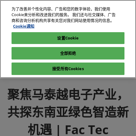
直
为了改善并个性化内容、广告和您的数字体验，我们使用
接
Cookie来分析和改进我们的服务。 我们还与社交媒体、广告
跳
商和咨询分析机构共享有关您对我们网站使用情况的信息。
2026年10月27-29日
我要参观
立即订阅
转
Cookie通知
深圳国际会展中心（宝安）
至
设置Cookie
电子展|绿色工厂展|电子工厂设施展
媒体中心
内
电子展|绿色工厂展-展会新闻-电子工厂设施展
容
全部拒绝
聚焦马泰越电子产业，共探东南亚绿色智造新机遇 | Fac Tec
China×NEPCON China 6月上海双展联动
接受所有Cookies
聚焦马泰越电子产业，
共探东南亚绿色智造新
机遇 | Fac Tec