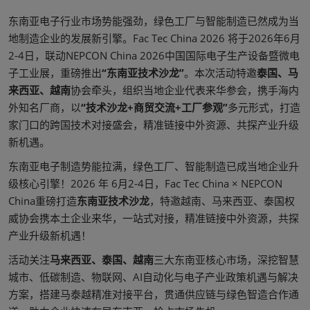
东南亚电子行业市场势能强劲，绿色工厂与智能制造已然成为当
地制造企业的发展新引擎。Fac Tec China 2026 将于2026年6月
2-4日，联动NEPCON China 2026中国国际电子生产设备暨微电
子工业展，重磅推出
“东南亚技术沙龙”
。本次活动特邀
泰国、马
来西亚、越南
协会牵头，组织当地企业代表来华参会，携手海内
外知名厂商，以
“技术沙龙+商贸交流+工厂参观”
多元形式，打造
家门口的跨国技术对接盛会，精准链接中外资源、共探产业升级
新机遇。
东南亚电子制造势能拉满，绿色工厂、智能制造已成当地企业升
级核心引擎！2026 年 6月2-4日，Fac Tec China × NEPCON
China重磅打造
东南亚技术沙龙
，特邀越南、马来西亚、泰国权
威协会携本土企业来华，一站式对接，精准链接中外资源，共探
产业升级新机遇！
活动关注
马来西亚、泰国、越南
三大东南亚核心市场，深挖智慧
城市、低碳制造、物联网、AI自动化与电子产业政策机遇与解决
方案，搭建马泰越精准对接平台，贯通供应链与绿色智造合作通