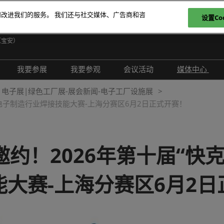
和改进我们的服务。 我们还与社交媒体、广告商和咨
设置Coo
日
（宝安）
E
我要参展
我要参观
会议活动
媒体中心
T
介绍
参展申请
参观登记
现场活动
展会新闻
电子展|绿色工厂展-展会新闻-电子工厂设施展
ภ
国电子制造行业焊接技能大赛-上海分赛区6月2日正式开赛！
范围
为何参展
为何参观
创新拆解区
展商新闻
P
问题解答
观众范围
TAP特邀贵宾买家
评选赛事
行业新闻
商务配对
组团参观
行业活动
合作媒体
约！2026年第十届“快
励展通
观众增值服务
国际交流活动
合作协会
能大赛-上海分赛区6月2日
智慧会刊
展商名录
展品名录