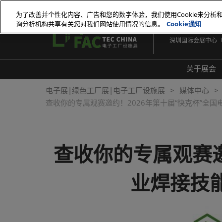
直
为了改善并个性化内容、广告和您的数字体验，我们使用Cookie来分析
接
询分析机构共享有关您对我们网站使用情况的信息。
Cookie通知
2026年10月27-29
跳
深圳国际会展中心
转
至
内
关于展会
容
展会
电子展|绿色工厂展|电子工厂设施展
媒体中心
查收你的专属观赛邀约！2026年第十届“快克杯”全
展品
常见
查收你的专属观赛邀
业焊接技