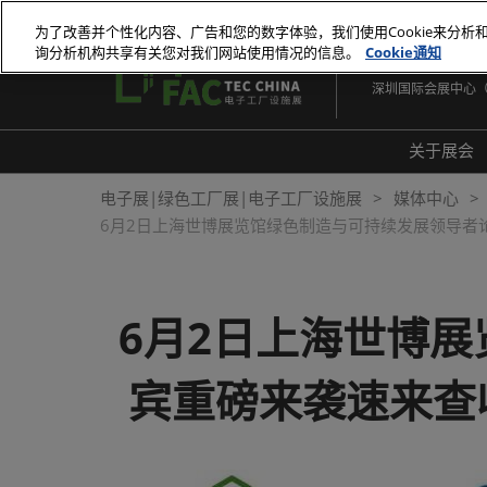
直
为了改善并个性化内容、广告和您的数字体验，我们使用Cookie来分析
接
询分析机构共享有关您对我们网站使用情况的信息。
Cookie通知
2026年10月27-29
跳
深圳国际会展中心
转
至
内
关于展会
容
展会
电子展|绿色工厂展|电子工厂设施展
媒体中心
6月2日上海世博展览馆绿色制造与可持续发展领导者
展品
常见
6月2日上海世博
宾重磅来袭速来查