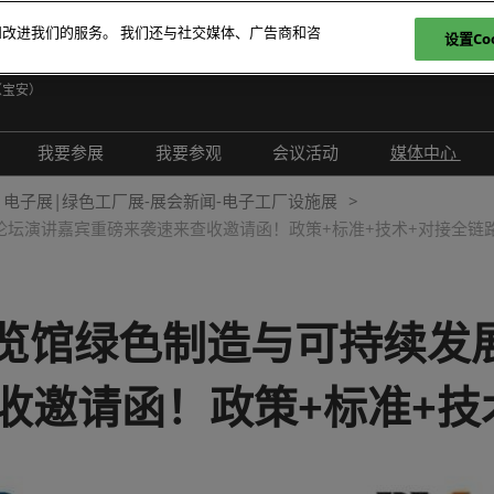
和改进我们的服务。 我们还与社交媒体、广告商和咨
设置Coo
日
（宝安）
E
我要参展
我要参观
会议活动
媒体中心
T
介绍
参展申请
参观登记
现场活动
展会新闻
电子展|绿色工厂展-展会新闻-电子工厂设施展
ภ
论坛演讲嘉宾重磅来袭速来查收邀请函！政策+标准+技术+对接全链
范围
为何参展
为何参观
创新拆解区
展商新闻
P
问题解答
观众范围
TAP特邀贵宾买家
评选赛事
行业新闻
商务配对
组团参观
行业活动
合作媒体
展览馆绿色制造与可持续发
励展通
观众增值服务
国际交流活动
合作协会
收邀请函！政策+标准+技
智慧会刊
展商名录
展品名录