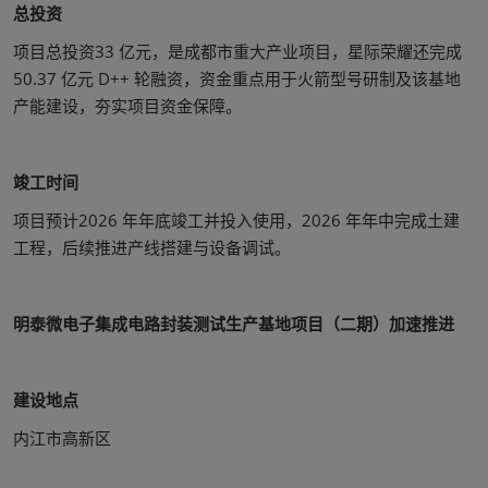
总投资
项目总投资33 亿元，是成都市重大产业项目，星际荣耀还完成
50.37 亿元 D++ 轮融资，资金重点用于火箭型号研制及该基地
产能建设，夯实项目资金保障。
竣工时间
项目预计2026 年年底竣工并投入使用，2026 年年中完成土建
工程，后续推进产线搭建与设备调试。
明泰微电子集成电路封装测试生产基地项目（二期）加速推进
建设地点
内江市高新区