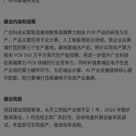
广州市黄埔开发区
建设内容和规模
广合科技云擎智造基地聚焦高端算力相关 PCB 产品的研发与生
产，产品主要应用于云计算、人工智能等前沿领域，是企业在黄
埔打造的第三个生产基地。基地建成达产后，预计实现年产算力
相关 PCB 360 万平方英尺的产能规模，将进一步提升广合科技
在高端算力 PCB 领域的行业竞争力，同时补强黄埔区电子信息
产业链的算力硬件环节，为区域云计算、AI 产业发展提供核心硬
件配套，助力黄埔打造高端电子信息产业集群。
建设周期
项目建设周期紧凑，从开工到投产全程不足 1 年，2026 年稳步
推进建设，5 月完成主体厂房封顶，后续快速开展设备安装调
试，年底即可实现投产，推进效率亮眼。