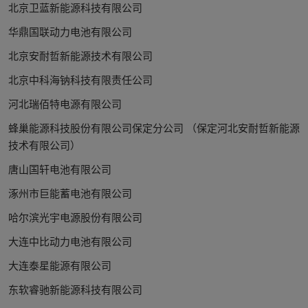
北京卫蓝新能源科技有限公司
华鼎国联动力电池有限公司
北京安耐哲新能源技术有限公司
北京中科海钠科技有限责任公司
河北瑞佰特电源有限公司
蜂巢能源科技股份有限公司保定分公司 （保定河北安耐哲新能源
技术有限公司）
唐山国轩电池有限公司
涿州市巨能蓄电池有限公司
哈尔滨光宇电源股份有限公司
大连中比动力电池有限公司
大连泰星能源有限公司
东软睿驰新能源科技有限公司