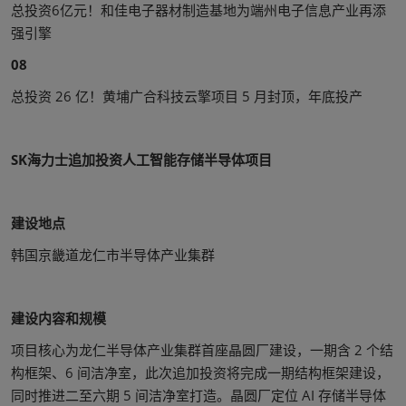
总投资6亿元！和佳电子器材制造基地为端州电子信息产业再添
强引擎
08
总投资 26 亿！黄埔广合科技云擎项目 5 月封顶，年底投产
SK海力士追加投资人工智能存储半导体项目
建设地点
韩国京畿道龙仁市半导体产业集群
建设内容和规模
项目核心为龙仁半导体产业集群首座晶圆厂建设，一期含 2 个结
构框架、6 间洁净室，此次追加投资将完成一期结构框架建设，
同时推进二至六期 5 间洁净室打造。晶圆厂定位 AI 存储半导体