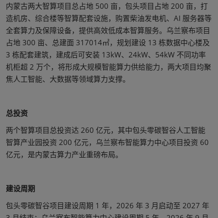
内蒙古两大智算项目总占地 500 亩，包头项目占地 200 亩，打
造机房、综合楼等智算配套设施，购置柴油发电机、AI 服务器等
全套算力及保障设备，提供高效低成本智算服务。乌兰察布项目
占地 300 亩、总建面 317014㎡，规划建设 13 栋数据中心楼及
3 栋配套建筑，建成后可安装 13kW、24kW、54kW 不同功率
机柜超 2 万个，将形成大规模智能算力供给能力，两大项目均聚
焦人工智能、大数据等领域算力支撑。
总投资
两个智算项目总投资达 260 亿元，其中包头零碳智谷人工智能
智算产业园投资 200 亿元，乌兰察布智能算力中心项目投资 60
亿元，是内蒙古算力产业重磅布局。
建设周期
包头零碳智谷项目建设周期 1 年，2026 年 3 月启动至 2027 年
3 月结束；乌兰察布智能算力中心建设周期 5 年，2026 年 9 月