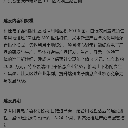
广东省肇庆市端州区 132 区大鼎三路西侧
建设内容和规模
和佳电子器材制造基地净用地面积 60.06 亩，由低效闲置城镇住
宅用地通过 “商住改 M0” 盘活打造，采用新型产业与文化用地混
合出让模式，集约利用土地资源。项目核心聚焦智能终端电子产
品的研发与生产，整体打造集产品研发、生产、展示、体验于一
体的滨江新地标，建成达产后预计实现年产值 8 亿元，年创税约
2000 万元，将补强端州电子信息产业链条，推动上下游配套企
业集聚，壮大区域产业集群，提升端州电子信息产业核心竞争力
与发展能级。
建设周期
参考同类电子器材制造项目推进节奏，结合用地盘活后的建设流
程，整体建设周期预计约 18-24 个月，将高效推进产线与配套搭
建。