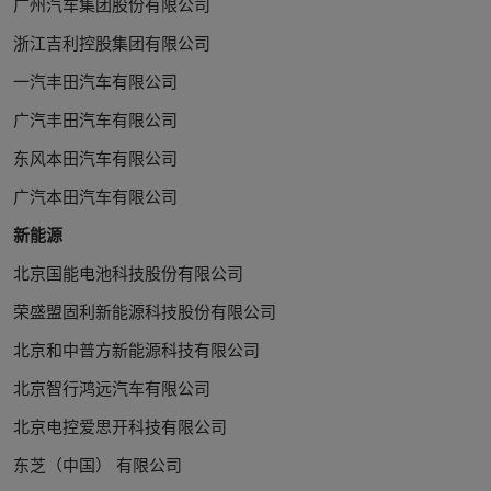
广州汽车集团股份有限公司
浙江吉利控股集团有限公司
一汽丰田汽车有限公司
广汽丰田汽车有限公司
东风本田汽车有限公司
广汽本田汽车有限公司
新能源
北京国能电池科技股份有限公司
荣盛盟固利新能源科技股份有限公司
北京和中普方新能源科技有限公司
北京智行鸿远汽车有限公司
北京电控爱思开科技有限公司
东芝（中国） 有限公司