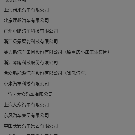
上海蔚来汽车有限公司
北京理想汽车有限公司
广州小鹏汽车科技有限公司
浙江极氪智能科技有限公司
赛力斯汽车集团股份有限公司（原重庆小康工业集团）
浙江零跑科技股份有限公司
合众新能源汽车股份有限公司（哪吒汽车）
小米汽车科技有限公司
一汽 - 大众汽车有限公司
上汽大众汽车有限公司
东风汽车集团有限公司
中国长安汽车集团有限公司