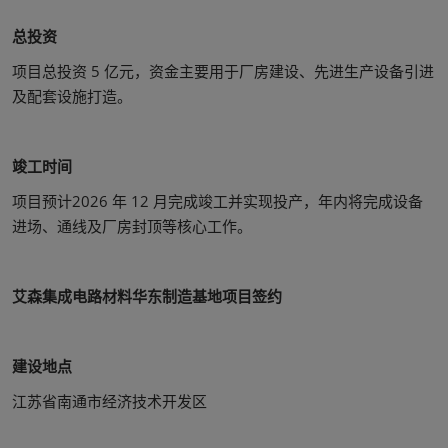
总投资
项目总投资 5 亿元，资金主要用于厂房建设、先进生产设备引进
及配套设施打造。
竣工时间
项目预计2026 年 12 月完成竣工并实现投产，年内将完成设备
进场、通线及厂房封顶等核心工作。
艾森集成电路材料华东制造基地项目签约
建设地点
江苏省南通市经济技术开发区