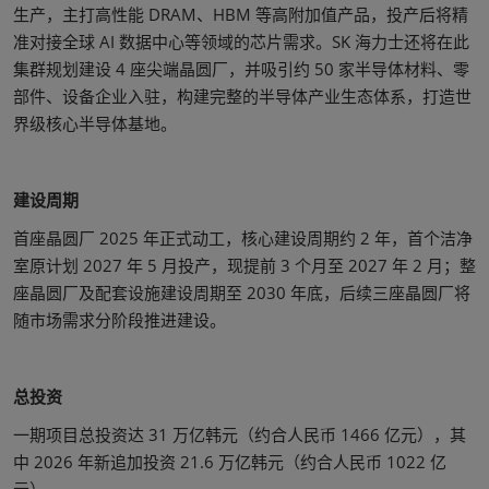
生产，主打高性能 DRAM、HBM 等高附加值产品，投产后将精
准对接全球 AI 数据中心等领域的芯片需求。SK 海力士还将在此
集群规划建设 4 座尖端晶圆厂，并吸引约 50 家半导体材料、零
部件、设备企业入驻，构建完整的半导体产业生态体系，打造世
界级核心半导体基地。
建设周期
首座晶圆厂 2025 年正式动工，核心建设周期约 2 年，首个洁净
室原计划 2027 年 5 月投产，现提前 3 个月至 2027 年 2 月；整
座晶圆厂及配套设施建设周期至 2030 年底，后续三座晶圆厂将
随市场需求分阶段推进建设。
总投资
一期项目总投资达 31 万亿韩元（约合人民币 1466 亿元），其
中 2026 年新追加投资 21.6 万亿韩元（约合人民币 1022 亿