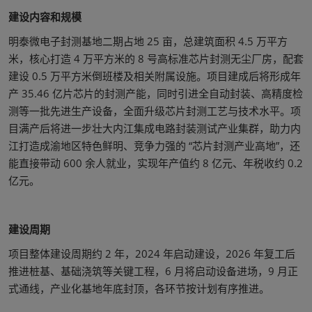
建设内容和规模
明泰微电子封测基地二期占地 25 亩，总建筑面积 4.5 万平方
米，核心打造 4 万平方米的 8 号高标准芯片封测无尘厂房，配套
建设 0.5 万平方米倒班楼及相关附属设施。项目建成后将形成年
产 35.46 亿片芯片的封测产能，同时引进全自动封装、高精度检
测等一批先进生产设备，全面升级芯片封测工艺与技术水平。项
目满产后将进一步壮大内江集成电路封装测试产业集群，助力内
江打造成渝地区特色鲜明、竞争力强的 “芯片封测产业高地”，还
能直接带动 600 余人就业，实现年产值约 8 亿元、年税收约 0.2
亿元。
建设周期
项目整体建设周期约 2 年，2024 年启动建设，2026 年复工后
推进桩基、基础浇筑等关键工程，6 月将启动设备进场，9 月正
式通线，产业化基地年底封顶，各环节按计划有序推进。