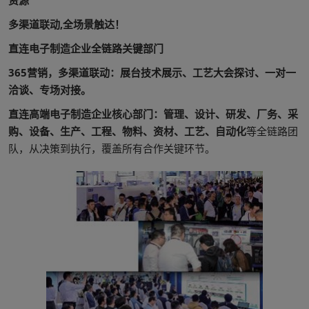
资源
多渠道联动,全场景触达！
直连电子制造企业全链路关键部门
365营销，多渠道联动：展台技术展示、工艺大会探讨、一对一
洽谈、专场对接。
直连高端电子制造企业核心部门：管理、设计、研发、厂务、采
购、设备、生产、工程、物料、资材、工艺、自动化
等全链路团
队，从决策到执行，覆盖所有合作关键环节。