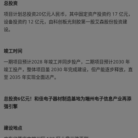
总投资
项目计划总投资20亿元人民币，其中固定资产投资约 17 亿元，
设备投资约 12 亿元，由科创板光刻胶第一股艾森股份投资建
设。
竣工时间
一期项目预计2028 年竣工并同步投产，二期项目预计2030 年
竣工投产，整体项目虽 2030 年完成建设，但产能逐步释放，直
至 2035 年实现全面达产。
总投资6亿元！和佳电子器材制造基地为端州电子信息产业再添
强引擎
建设地点