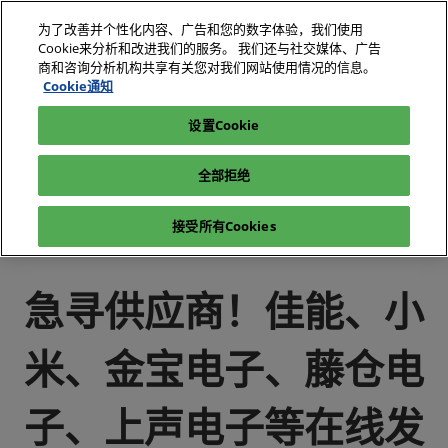
直
为了改善并个性化内容、广告和您的数字体验，我们使用
接
Cookie来分析和改进我们的服务。 我们还与社交媒体、广告
跳
商和咨询分析机构共享有关您对我们网站使用情况的信息。
2026年10月27-29日
我要参观
立即订阅
转
Cookie通知
深圳国际会展中心（宝安）
至
设置Cookie
电子展|绿色工厂展|电子工厂设施展
媒体中心
内
电子展|绿色工厂展-展会新闻-电子工厂设施展
3
容
全部拒绝
急寻供应商！佳能、小米、金宝电子、藤仓电子、上声电子等在
线发布采购需求，速来接单
接受所有Cookies
急寻供应商！佳能、小
米、金宝电子、藤仓电
子、上声电子等在线发