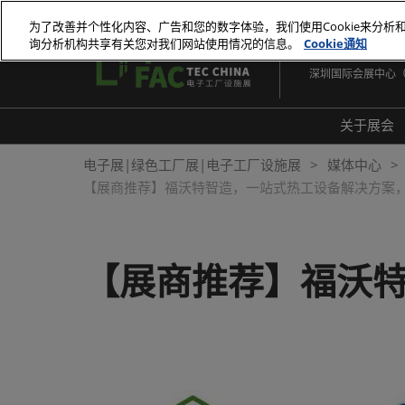
直
为了改善并个性化内容、广告和您的数字体验，我们使用Cookie来分析
接
询分析机构共享有关您对我们网站使用情况的信息。
Cookie通知
2026年10月27-29
跳
深圳国际会展中心
转
至
内
关于展会
容
展会
电子展|绿色工厂展|电子工厂设施展
媒体中心
【展商推荐】福沃特智造，一站式热工设备解决方案
展品
常见
【展商推荐】福沃