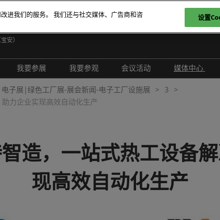
和改进我们的服务。 我们还与社交媒体、广告商和咨
设置Coo
日
（宝安）
E
我要参展
我要参观
会议活动
媒体中心
T
介绍
参展申请
参观登记
现场活动
展会新闻
电子展|绿色工厂展-展会新闻-电子工厂设施展
3
ภ
，助力企业实现高效自动化生产
范围
为何参展
为何参观
创新拆解区
展商新闻
P
问题解答
观众范围
TAP特邀贵宾买家
评选赛事
行业新闻
商务配对
组团参观
行业活动
合作媒体
特智造，一站式热工设备解
励展通
观众增值服务
国际交流活动
合作协会
现高效自动化生产
智慧会刊
展商名录
展品名录