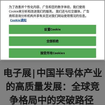
直
为了改善并个性化内容、广告和您的数字体验，我们使用
接
Cookie来分析和改进我们的服务。 我们还与社交媒体、广告
跳
商和咨询分析机构共享有关您对我们网站使用情况的信息。
2026年10月27-29日
我要参观
立即订阅
转
Cookie通知
深圳国际会展中心（宝安）
至
设置Cookie
电子展|绿色工厂展|电子工厂设施展
媒体中心
内
电子展|绿色工厂展-行业新闻-电子工厂设施展
容
全部拒绝
电子展|中国半导体产业的高质量发展：全球竞争格局中的突破
路径
接受所有Cookies
电子展|中国半导体产业
的高质量发展：全球竞
争格局中的突破路径