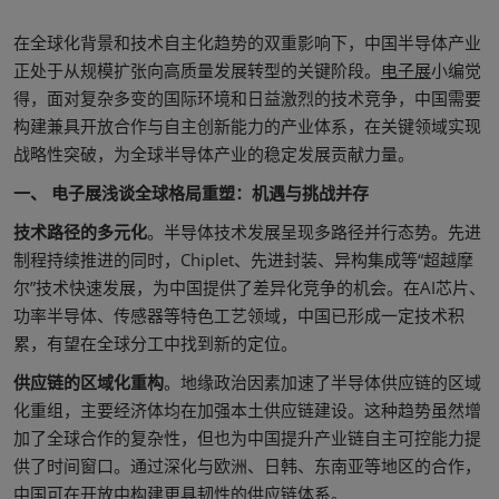
在全球化背景和技术自主化趋势的双重影响下，中国半导体产业
正处于从规模扩张向高质量发展转型的关键阶段。
电子展
小编觉
得，面对复杂多变的国际环境和日益激烈的技术竞争，中国需要
构建兼具开放合作与自主创新能力的产业体系，在关键领域实现
战略性突破，为全球半导体产业的稳定发展贡献力量。
一、 电子展浅谈全球格局重塑：机遇与挑战并存
技术路径的多元化
。半导体技术发展呈现多路径并行态势。先进
制程持续推进的同时，Chiplet、先进封装、异构集成等“超越摩
尔”技术快速发展，为中国提供了差异化竞争的机会。在AI芯片、
功率半导体、传感器等特色工艺领域，中国已形成一定技术积
累，有望在全球分工中找到新的定位。
供应链的区域化重构
。地缘政治因素加速了半导体供应链的区域
化重组，主要经济体均在加强本土供应链建设。这种趋势虽然增
加了全球合作的复杂性，但也为中国提升产业链自主可控能力提
供了时间窗口。通过深化与欧洲、日韩、东南亚等地区的合作，
中国可在开放中构建更具韧性的供应链体系。