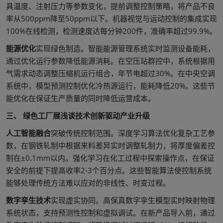
具温度、注射压力等参数变化，提前调整控制策略，将产品不良
率从500ppm降至50ppm以下。机器视觉与运动控制的集成实现
100%在线检测，检测速度达每分钟200件，准确率超过99.9%。
能源优化
实现绿色制造。智能能源管理系统实时监测设备能耗，
通过优化运行参数降低能源消耗。在空压站群控中，系统根据用
气需求动态调整压缩机运行组合，年节电超过30%。在中央空调
系统中，模型预测控制优化冷热源运行，能耗降低20%。这些节
能优化在保证生产质量的同时降低运营成本。
三、 绿色工厂展浅谈技术创新驱动产业升级
人工智能融合
突破传统控制范围。深度学习算法优化复杂工艺参
数，在钢铁轧制中根据来料差异实时调整轧制力，将厚度偏差控
制在±0.1mm以内。强化学习在化工过程中探索操作点，在保证
安全的前提下提高收率2-3个百分点。这些智能算法使控制系统
能够处理传统方法难以应对的非线性、时变过程。
数字孪生技术
实现虚实协同。高保真数字孪生模型实时映射物理
系统状态，支持预测性控制和虚拟调试。在新产品导入前，通过