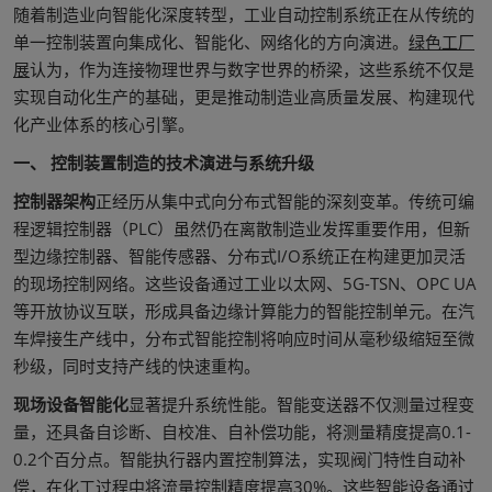
随着制造业向智能化深度转型，工业自动控制系统正在从传统的
单一控制装置向集成化、智能化、网络化的方向演进。
绿色工厂
展
认为，作为连接物理世界与数字世界的桥梁，这些系统不仅是
实现自动化生产的基础，更是推动制造业高质量发展、构建现代
化产业体系的核心引擎。
一、 控制装置制造的技术演进与系统升级
控制器架构
正经历从集中式向分布式智能的深刻变革。传统可编
程逻辑控制器（PLC）虽然仍在离散制造业发挥重要作用，但新
型边缘控制器、智能传感器、分布式I/O系统正在构建更加灵活
的现场控制网络。这些设备通过工业以太网、5G-TSN、OPC UA
等开放协议互联，形成具备边缘计算能力的智能控制单元。在汽
车焊接生产线中，分布式智能控制将响应时间从毫秒级缩短至微
秒级，同时支持产线的快速重构。
现场设备智能化
显著提升系统性能。智能变送器不仅测量过程变
量，还具备自诊断、自校准、自补偿功能，将测量精度提高0.1-
0.2个百分点。智能执行器内置控制算法，实现阀门特性自动补
偿，在化工过程中将流量控制精度提高30%。这些智能设备通过