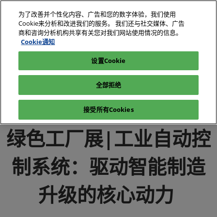
直
为了改善并个性化内容、广告和您的数字体验，我们使用
接
Cookie来分析和改进我们的服务。 我们还与社交媒体、广告
跳
商和咨询分析机构共享有关您对我们网站使用情况的信息。
2026年10月27-29日
我要参观
立即订阅
转
Cookie通知
深圳国际会展中心（宝安）
至
设置Cookie
电子展|绿色工厂展|电子工厂设施展
媒体中心
内
电子展|绿色工厂展-行业新闻-电子工厂设施展
容
全部拒绝
绿色工厂展|工业自动控制系统：驱动智能制造升级的核心动力
接受所有Cookies
绿色工厂展|工业自动控
制系统：驱动智能制造
升级的核心动力