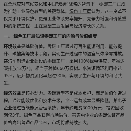
在全球应对气候变化和中国"双碳"战略的背景下，零碳工厂正成
为推动工业绿色转型的关键载体。
绿色工厂展
认为，这一变革不
仅关乎环境保护，更是工业体系效率提升、竞争力增强和价值重
构的系统工程，正在重塑工业发展与经济增长的关系。
一、 绿色工厂展浅谈零碳工厂的内涵与价值维度
环境效益
是基础价值。零碳工厂通过可再生能源利用、能效提
升、碳捕集等技术手段，实现生产过程中的温室气体净零排放。
某汽车制造企业建设的零碳工厂，采用100%绿电供应，年减少
碳排放12万吨，相当于种植660万棵树。水资源循环利用率达
95%，废弃物资源化率超过90%，实现了生产与环境的和谐共
生。
经济效益
是核心动力。零碳转型不是成本负担，而是价值创造过
程。通过能效优化和技术升级，企业运营成本显著降低。某电子
企业通过智能能源管理系统，年节约电费3000万元，投资回收
期仅3年。绿色产品获得市场溢价，某家电企业的零碳认证产品
价格高出普通产品15%，市场份额持续扩大。