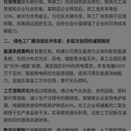
社会效益
是长期价值。零碳工厂创造绿色就业岗位，提高员工满
意度和企业社会形象。某制造企业转型后，员工流失率降低
30%，被评为优秀雇主。与社区共建共享，将工厂余热用于区域
供暖，改善周边居民生活。这些社会价值增强了企业的可持续发
展能力。
二、 绿色工厂展浅谈技术体系：多层次协同的减排路径
能源系统重构
是首要任务。构建以可再生能源为主体的新型能源
系统，包括分布式光伏、风电、储能等多能互补。某工业园区建
设"光伏+储能"系统，满足园区80%的用电需求，年发电量6000
万千瓦时。智能微电网优化能源调度，提高可再生能源消纳能
力。氢能在高温工艺中应用，替代化石燃料。
工艺流程优化
降低过程排放。通过电气化改造、余热回收、原料
替代等措施，减少生产过程中的碳排放。某钢铁企业采用电炉炼
钢，吨钢碳排放较传统高炉降低60%。化工企业将捕集的二氧化
碳用于生产食品级干冰，实现碳资源化利用。这些工艺创新在减
排的同时提高资源效率。
数字化赋能
实现精细管理。通过物联网、大数据、人工智能等技