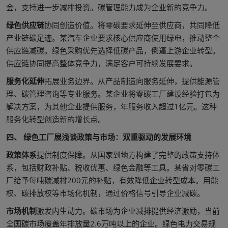
金，支持进一步减排投资。碳管理能力成为企业新的竞争力。
绿色供应链
协同创造价值。将零碳要求延伸至供应商，共同降低
产业链碳足迹。某汽车企业要求核心供应商使用绿电，推动整个
供应链减碳。绿色采购优先选择低碳产品，倒逼上游企业转型。
供应链协同提高整体竞争力，满足客户可持续发展要求。
服务化延伸
拓展业务边界。从产品制造向服务延伸，提供能源管
理、碳管理咨询等专业服务。某企业将零碳工厂建设经验打包为
解决方案，为其他企业提供服务，年服务收入超过1亿元。这种
服务化转型创造新的增长点。
四、 绿色工厂展浅谈政策与市场：双重驱动的发展环境
政策体系
提供制度保障。从国家到地方构建了完整的政策支持体
系，包括财政补贴、税收优惠、绿色金融等工具。某省对零碳工
厂给予每吨碳减排200元的补贴，有效降低企业转型成本。用能
权、碳排放权等市场化机制，通过价格信号引导企业减碳。
市场机制
激发内生动力。碳市场为企业减排提供经济激励，当前
全国碳市场覆盖年排放量2.6万吨以上的企业。绿色电力交易规