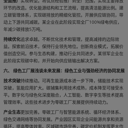
全面推广
实现转型。将试点经验推广到全厂范围，实现主要排放
环节的改造。优化能源结构和工艺流程，提高清洁能源比例。建
立碳管理体系，实现碳排放的精细化管控。开展供应链协同，带
动上下游共同减碳。某企业在此阶段实现全厂100%绿电供应，
年减少碳排放5万吨。
持续优化
追求卓越。不断优化技术和管理，提高减排的边际效
益。探索前沿技术，保持行业领先地位。创新商业模式，拓展价
值创造空间。参与生态构建，推动行业共同进步。某领军企业在
此阶段实现碳中和，并开始向供应链输出解决方案。
六、 绿色工厂展浅谈未来发展：绿色工业与强劲经济的协同发展
技术突破
持续推动。可再生能源成本进一步下降，储能技术实现
突破，氢能应用扩大。碳捕集利用技术成熟，成本降至可接受水
平。数字化与绿色化深度融合，人工智能、数字孪生等技术提高
管理效率。这些技术进步为零碳工厂发展提供持续动力。
产业生态
更加完善。零碳工厂与智慧能源系统、循环经济体系、
绿色交通网络等协同发展。产业园区实现企业间能源共享和资源
循环，提高整体效率。区域碳市场完善，碳定价机制发挥更大作