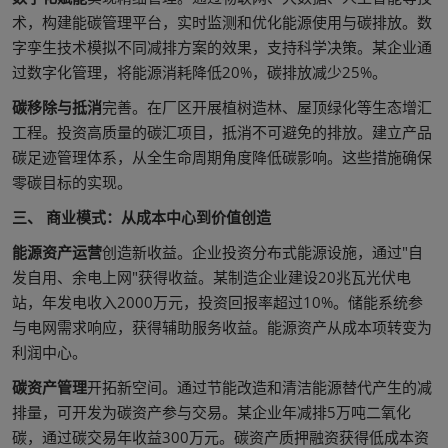
术，构建能碳管理平台，实时监测和优化能源使用与碳排放。数
字孪生技术模拟不同减排方案的效果，支持科学决策。某企业通
过数字化管理，将能源消耗降低20%，碳排放减少25%。
碳移除与抵消
完善。在厂区开展植树造林、屋顶绿化等生态增汇
工程。投资高质量的碳汇项目，抵消不可避免的排放。建立产品
碳足迹管理体系，从全生命周期角度降低碳影响。这些措施确保
零碳目标的实现。
三、 商业模式：从成本中心到价值创造
能源资产运营
创造新收益。企业投资分布式能源设施，通过"自
发自用、余电上网"获得收益。某制造企业建设20兆瓦光伏电
站，年发电收入2000万元，投资回报率超过10%。储能系统参
与电网需求响应，获得辅助服务收益。能源资产从成本项转变为
利润中心。
碳资产管理
开拓新空间。通过节能改造和清洁能源替代产生的减
排量，可开发为碳资产参与交易。某企业年减排5万吨二氧化
碳，通过碳交易年收益300万元。碳资产质押融资获得低成本资