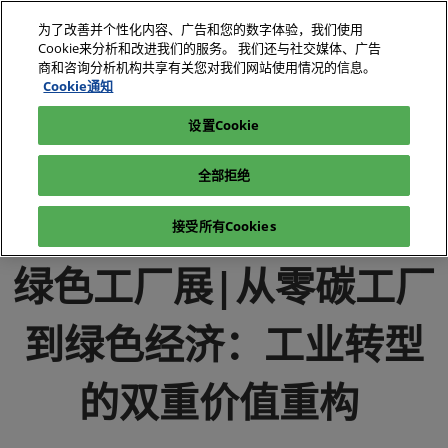
直
为了改善并个性化内容、广告和您的数字体验，我们使用
接
Cookie来分析和改进我们的服务。 我们还与社交媒体、广告
跳
商和咨询分析机构共享有关您对我们网站使用情况的信息。
2026年10月27-29日
我要参观
立即订阅
转
Cookie通知
深圳国际会展中心（宝安）
至
设置Cookie
电子展|绿色工厂展|电子工厂设施展
媒体中心
内
电子展|绿色工厂展-行业新闻-电子工厂设施展
容
全部拒绝
绿色工厂展|从零碳工厂到绿色经济：工业转型的双重价值重构
接受所有Cookies
绿色工厂展|从零碳工厂
到绿色经济：工业转型
的双重价值重构