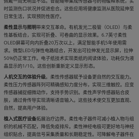
佩戴一周无明显不适。智能绷带集成传感器与药物缓释系统，实
时监测伤口状况并促进愈合。这些应用将健康监测从医院延伸至
日常生活，实现预防性医疗。
柔性显示与照明
带来交互革命。有机发光二极管（OLED）与柔
性基板结合，实现可折叠、可卷曲的显示效果。6.7英寸柔性
OLED屏幕可向内折叠20万次以上，满足智能手机5年使用需
求。微型LED与弹性电路结合，开发出可拉伸发光显示屏，拉伸
50%仍正常工作。电子纸技术实现类纸的阅读体验，功耗仅为液
晶显示的1/10。这些创新重新定义显示形态。
人机交互的体验升级
。柔性传感器赋予设备更自然的交互能力。
柔性压力传感器阵列可精确感知力度分布，实现三维触控。应变
传感器捕捉细微动作，支持手势识别。柔性声学传感器贴合皮
肤，通过骨传导实现清晰语音输入。这些技术使交互更加直观、
自然，提高用户体验。
植入式医疗设备
拓展治疗边界。柔性电子器件可减小植入物与组
织的机械不匹配，降低免疫排斥。柔性神经电极可更好地与神经
组织贴合，提高信号采集质量和长期稳定性。可降解电子器件在