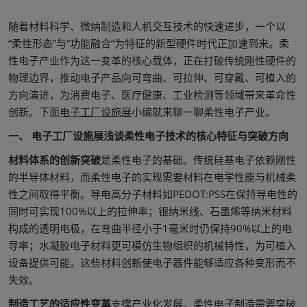
随着材料科学、微纳制造和人机交互技术的快速进步，一个以
“柔性形态”与“功能融合”为特征的新型硬件时代正加速到来。柔
性电子产业作为这一变革的核心载体，正在打破传统刚性硬件的
物理边界，推动电子产品向可弯曲、可拉伸、可穿戴、可植入的
方向演进，为消费电子、医疗健康、工业检测等领域带来革命性
创新。下面
电子工厂设施展
小编就来聊一聊柔性电子产业。
一、 电子工厂设施展浅谈柔性电子技术的核心特征与突破方向
材料体系的创新突破
是柔性电子的基础。传统硅基电子依赖刚性
的半导体材料，而柔性电子的实现需要材料在电学性能与机械柔
性之间取得平衡。导电高分子材料如PEDOT:PSS在保持导电性的
同时可实现100%以上的拉伸率；银纳米线、石墨烯等纳米材料
构成的透明电极，在弯曲半径小于1毫米时仍保持90%以上的电
导率；水凝胶电子材料更可模仿生物组织的机械特性，为可植入
设备提供可能。这些材料创新使电子器件能够适应各种变形而不
失效。
制造工艺的适应性变革
支撑产业化发展。柔性电子制造需要突破