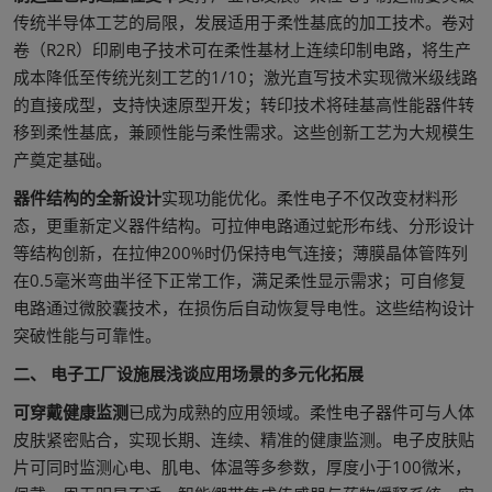
传统半导体工艺的局限，发展适用于柔性基底的加工技术。卷对
卷（R2R）印刷电子技术可在柔性基材上连续印制电路，将生产
成本降低至传统光刻工艺的1/10；激光直写技术实现微米级线路
的直接成型，支持快速原型开发；转印技术将硅基高性能器件转
移到柔性基底，兼顾性能与柔性需求。这些创新工艺为大规模生
产奠定基础。
器件结构的全新设计
实现功能优化。柔性电子不仅改变材料形
态，更重新定义器件结构。可拉伸电路通过蛇形布线、分形设计
等结构创新，在拉伸200%时仍保持电气连接；薄膜晶体管阵列
在0.5毫米弯曲半径下正常工作，满足柔性显示需求；可自修复
电路通过微胶囊技术，在损伤后自动恢复导电性。这些结构设计
突破性能与可靠性。
二、 电子工厂设施展浅谈应用场景的多元化拓展
可穿戴健康监测
已成为成熟的应用领域。柔性电子器件可与人体
皮肤紧密贴合，实现长期、连续、精准的健康监测。电子皮肤贴
片可同时监测心电、肌电、体温等多参数，厚度小于100微米，