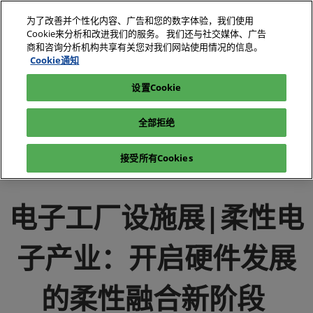
直
为了改善并个性化内容、广告和您的数字体验，我们使用
接
Cookie来分析和改进我们的服务。 我们还与社交媒体、广告
跳
商和咨询分析机构共享有关您对我们网站使用情况的信息。
2026年10月27-29日
我要参观
立即订阅
转
Cookie通知
深圳国际会展中心（宝安）
至
设置Cookie
电子展|绿色工厂展|电子工厂设施展
媒体中心
内
电子展|绿色工厂展-行业新闻-电子工厂设施展
容
全部拒绝
电子工厂设施展|柔性电子产业：开启硬件发展的柔性融合新阶
段
接受所有Cookies
电子工厂设施展|柔性电
子产业：开启硬件发展
的柔性融合新阶段