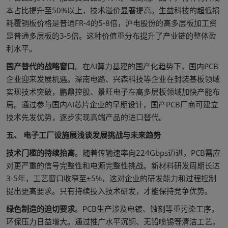
本占比提升至50%以上，技术溢价显著提高。生益科技的超低损
耗覆铜板价格是普通FR-4的5-8倍，沪电股份的高多层板加工费
是普通多层板的3-5倍。这种价值重分布提升了产业链的整体盈
利水平。
国产替代的战略窗口
。在AI算力基建的国产化趋势下，国内PCB
企业迎来发展机遇。深南电路、兴森科技等企业在封装基板领域
实现技术突破，鹏鼎控股、景旺电子在高多层板领域加快产能布
局。通过参与国内AI芯片企业的早期设计，国产PCB厂商可建立
技术先发优势，逐步实现高端产品的进口替代。
五、 电子工厂设施展浅谈发展挑战与未来趋势
技术门槛的持续抬高
。随着传输速率向224Gbps迈进，PCB需应
对更严重的信号完整性和电源完整性挑战。新材料研发周期长达
3-5年，工艺窗口收窄至±5%，这对企业的研发能力和过程控制
提出更高要求。只有持续投入技术研发，才能保持竞争优势。
绿色制造的迫切要求
。PCB生产涉及电镀、蚀刻等重污染工序，
环保压力日益增大。通过推广水平沉铜、无铅喷锡等清洁工艺，