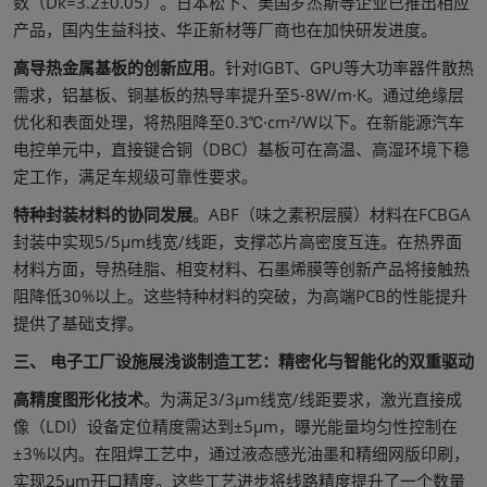
数（Dk=3.2±0.05）。日本松下、美国罗杰斯等企业已推出相应
产品，国内生益科技、华正新材等厂商也在加快研发进度。
高导热金属基板的创新应用
。针对IGBT、GPU等大功率器件散热
需求，铝基板、铜基板的热导率提升至5-8W/m·K。通过绝缘层
优化和表面处理，将热阻降至0.3℃·cm²/W以下。在新能源汽车
电控单元中，直接键合铜（DBC）基板可在高温、高湿环境下稳
定工作，满足车规级可靠性要求。
特种封装材料的协同发展
。ABF（味之素积层膜）材料在FCBGA
封装中实现5/5μm线宽/线距，支撑芯片高密度互连。在热界面
材料方面，导热硅脂、相变材料、石墨烯膜等创新产品将接触热
阻降低30%以上。这些特种材料的突破，为高端PCB的性能提升
提供了基础支撑。
三、 电子工厂设施展浅谈制造工艺：精密化与智能化的双重驱动
高精度图形化技术
。为满足3/3μm线宽/线距要求，激光直接成
像（LDI）设备定位精度需达到±5μm，曝光能量均匀性控制在
±3%以内。在阻焊工艺中，通过液态感光油墨和精细网版印刷，
实现25μm开口精度。这些工艺进步将线路精度提升了一个数量