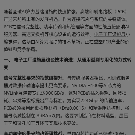
随着全球AI算力基础设施的快速扩张，高端印刷电路板（PCB）
正迎来前所未有的发展机遇。作为连接芯片与系统的关键载体，
PCB在信号完整性、功率传输和热管理等方面的性能直接影响AI
服务器、高速交换机等核心设备的运行效率。
电子工厂设施展
小
编觉得，这场由AI算力驱动的技术革新，正在重塑PCB产业的价
值链和竞争格局。
一、 电子工厂设施展浅谈技术演进：从通用型到专用化的范式转
变
信号完整性要求的指数级提升
。与传统服务器相比，AI训练服务
器对数据传输速率提出更高要求。NVIDIA H100等AI芯片的
NVLink互连带宽已达900GB/s，这对PCB的插入损耗、回波损
耗、串扰等指标提出严苛标准。为实现224Gbps的传输速率，
PCB必须采用超低损耗材料（Df≤0.0015）和精准阻抗控制，将
信号衰减控制在-3dB/m以内。这要求制造商在材料选型、层压
工艺和微孔加工等环节实现技术突破。
高功率密度带来的热管理挑战
。单颗AI芯片功耗已突破700W，