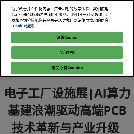
直
为了改善并个性化内容、广告和您的数字体验，我们使用
接
Cookie来分析和改进我们的服务。 我们还与社交媒体、广告
跳
商和咨询分析机构共享有关您对我们网站使用情况的信息。
2026年10月27-29日
我要参观
立即订阅
转
Cookie通知
深圳国际会展中心（宝安）
至
设置Cookie
电子展|绿色工厂展|电子工厂设施展
媒体中心
内
电子展|绿色工厂展-行业新闻-电子工厂设施展
容
全部拒绝
电子工厂设施展|AI算力基建浪潮驱动高端PCB技术革新与产业
升级
接受所有Cookies
电子工厂设施展|AI算力
基建浪潮驱动高端PCB
技术革新与产业升级