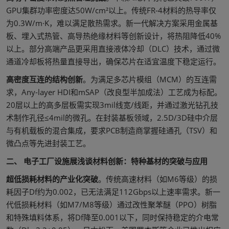
GPU集群功率密度达50W/cm²以上。传统FR-4材料的热导率仅
为0.3W/m·K，难以满足散热需求。新一代解决方案采用金属基
板、埋入式热管、高导热绝缘材料等创新设计，将热阻降低40%
以上。部分高端产品更采用直接液体冷却（DLC）技术，通过微
通道冷却板将热量直接导出，确保芯片在适宜温度下稳定运行。
高密度互连的结构创新
。为满足多芯片模组（MCM）的互连需
求，Any-layer HDI和mSAP（改良型半加成法）工艺成为标配。
20层以上的高多层板需实现3mil线宽/线距，并通过激光钻孔技
术制作孔径≤4mil的微孔。在封装基板领域，2.5D/3D硅中介层
与有机载板的混合集成，要求PCB制造商掌握硅通孔（TSV）和
微凸点等先进封装工艺。
二、 电子工厂设施展浅谈材料创新：特种基材的突破与应用
超低损耗材料的产业化突破
。传统高速材料（如M6等级）的损
耗因子Df约为0.002，已无法满足112Gbps以上速率需求。新一
代低损耗材料（如M7/M8等级）通过改性聚苯醚（PPO）树脂
和特殊填料体系，将Df降至0.001以下，同时保持稳定的介电常