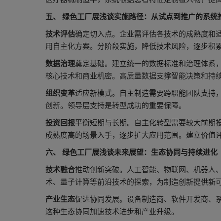
五、 绿色工厂展浅谈实施路径：从试点到推广的系统
技术评估
确定切入点。企业需评估各技术的成熟度和
用自主化方案。分阶段实施，降低技术风险，逐步积
数据治理
奠定基础。建立统一的数据标准和治理体系
核心技术和商业机密。高质量数据支撑智能决策和持
组织变革
适应新模式。自主制造需要跨职能团队支持，
创新。领导层支持是转型成功的重要保障。
投资回报
平衡短期与长期。自主化转型需要较大前期
成熟度高的场景入手，逐步扩大应用范围。建立价值
六、 绿色工厂展浅谈未来展望：生态协同与持续进化
技术融合
推动创新突破。人工智能、物联网、机器人
术、量子计算等前沿技术的探索，为制造创新提供新
产业生态
促进协同发展。设备制造商、软件开发商、
这种生态协同加速技术进步和产业升级。