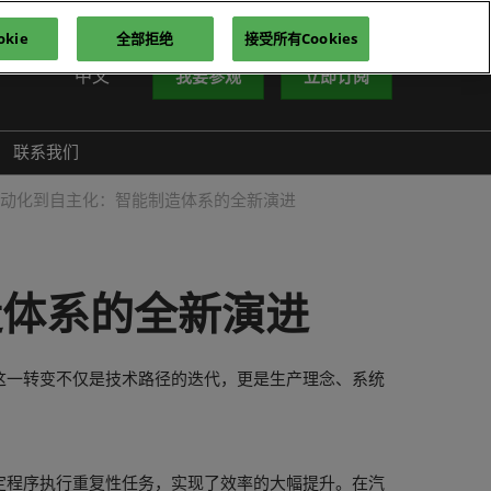
kie
全部拒绝
接受所有Cookies
中文
我要参观
立即订阅
中文
nglish
联系我们
iếng Việt
自动化到自主化：智能制造体系的全新演进
าษาไทย
усский язык
한국어
造体系的全新演进
这一转变不仅是技术路径的迭代，更是生产理念、系统
定程序执行重复性任务，实现了效率的大幅提升。在汽