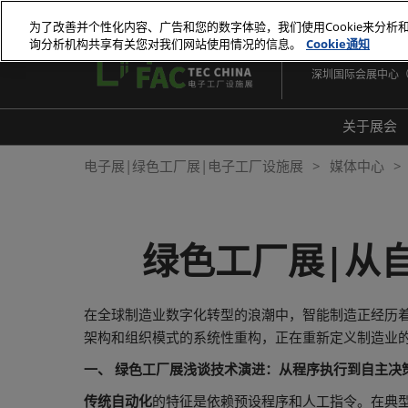
直
为了改善并个性化内容、广告和您的数字体验，我们使用Cookie来分析
接
询分析机构共享有关您对我们网站使用情况的信息。
Cookie通知
2026年10月27-29
跳
深圳国际会展中心
转
至
内
关于展会
容
展会
电子展|绿色工厂展|电子工厂设施展
媒体中心
展品
常见
绿色工厂展|从
在全球制造业数字化转型的浪潮中，智能制造正经历
架构和组织模式的系统性重构，正在重新定义制造业
一、 绿色工厂展浅谈技术演进：从程序执行到自主决
传统自动化
的特征是依赖预设程序和人工指令。在典