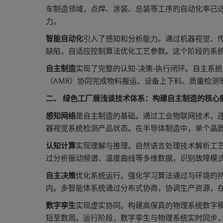
车制造领域，点焊、涂装、总装等工序的自动化率已达
力。
智能自动化
引入了感知和分析能力。通过机器视觉、传
缺陷，自适应控制算法优化工艺参数。这个阶段的系
自主制造
实现了完整的认知-决策-执行闭环。自主系
（AMR）协同完成物料搬运、设备上下料、质量检
二、 绿色工厂展浅谈技术体系：构建自主制造的核心
感知网络
是自主制造的基础。通过工业物联网技术，
器视觉系统检测产品状态。在半导体制造中，单个晶圆
认知计算
实现理解与推理。自然语言处理技术解析工艺
过分析振动频谱、温度曲线等多维数据，识别故障模式
自主决策
优化系统运行。强化学习算法通过与环境的持
内。多智能体系统通过分布式协商，协调生产资源，在
数字孪生
实现虚实协同。构建高保真的物理系统数字
短至数周。运行阶段，数字孪生与物理系统实时同步