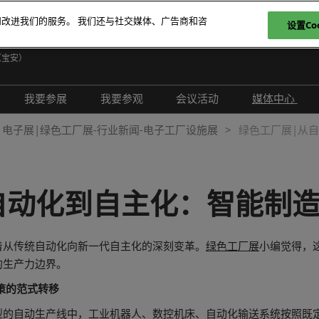
和改进我们的服务。 我们还与社交媒体、广告商和咨
设置Coo
日
（宝安）
E
我要参展
我要参观
会议活动
媒体中心
T
介绍
参展申请
参观登记
现场活动
展会新闻
电子展|绿色工厂展-行业新闻-电子工厂设施展
绿色工厂展|从
ภ
范围
为何参展
为何参观
创新拆解区
展商新闻
P
问题解答
观众范围
TAP特邀贵宾买家
评选赛事
行业新闻
自动化到自主化：智能制
商务配对
组团参观
行业活动
合作媒体
励展通
观众增值服务
国际交流活动
合作协会
着从传统自动化向新一代自主化的深刻变革。
绿色工厂展
小编觉得，
智慧会刊
的生产力边界。
展商名录
策的范式转移
展品名录
型的自动生产线中，工业机器人、数控机床、自动化输送系统按照既