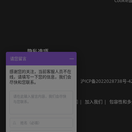
Cookie
隐私选项
请您留言
隐私政策
Cookie政策
展会信息
感谢您的关注，当前客服人员不在
线，请填写一下您的信息，我们会
可持续发展
网站地图
沪ICP备2022028738号-4
尽快和您联系。
Built by RX
其他励展展会
励展新闻
加入我们
包容性和多
Built by RX