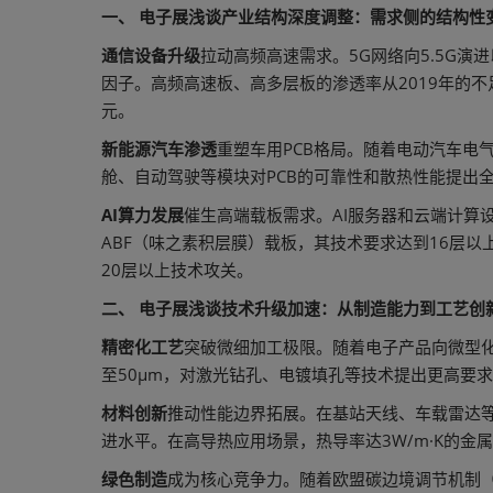
一、 电子展浅谈产业结构深度调整：需求侧的结构性
通信设备升级
拉动高频高速需求。5G网络向5.5G
因子。高频高速板、高多层板的渗透率从2019年的不足
元。
新能源汽车渗透
重塑车用PCB格局。随着电动汽车电气
舱、自动驾驶等模块对PCB的可靠性和散热性能提出
AI算力发展
催生高端载板需求。AI服务器和云端计算设
ABF（味之素积层膜）载板，其技术要求达到16层以
20层以上技术攻关。
二、 电子展浅谈技术升级加速：从制造能力到工艺创
精密化工艺
突破微细加工极限。随着电子产品向微型化、
至50μm，对激光钻孔、电镀填孔等技术提出更高要求
材料创新
推动性能边界拓展。在基站天线、车载雷达等高
进水平。在高导热应用场景，热导率达3W/m·K的金
绿色制造
成为核心竞争力。随着欧盟碳边境调节机制（