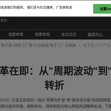
和改进我们的服务。 我们还与社交媒体、广告商和咨
设置Coo
日
（宝安）
E
我要参展
我要参观
会议活动
媒体中心
T
介绍
参展申请
参观登记
现场活动
展会新闻
电子展|绿色工厂展-行业新闻-电子工厂设施展
电子展|PCB产
ภ
范围
为何参展
为何参观
创新拆解区
展商新闻
P
问题解答
观众范围
TAP特邀贵宾买家
评选赛事
行业新闻
变革在即：从"周期波动"到
商务配对
组团参观
行业活动
合作媒体
励展通
观众增值服务
国际交流活动
合作协会
转折
智慧会刊
展商名录
CB）行业正在经历一场从"同质化扩张"到"差异化升级"的深刻转
展品名录
迎来以技术升级、结构优化、绿色制造为核心特征的战略转折点。下