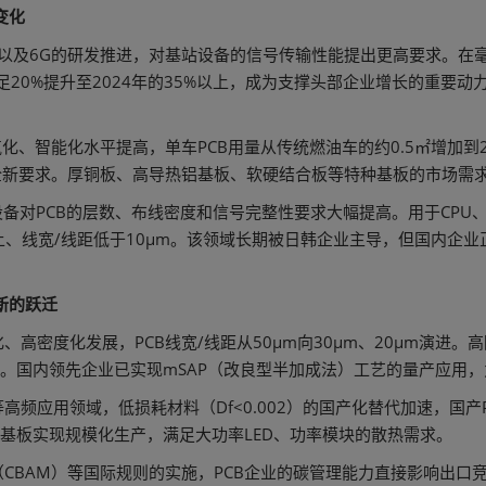
参观指南
变化
演进以及6G的研发推进，对基站设备的信号传输性能提出更高要求。在
20%提升至2024年的35%以上，成为支撑头部企业增长的重要动力
化、智能化水平提高，单车PCB用量从传统燃油车的约0.5㎡增加到
全新要求。厚铜板、高导热铝基板、软硬结合板等特种基板的市场需求
备对PCB的层数、布线密度和信号完整性要求大幅提高。用于CPU、
上、线宽/线距低于10μm。该领域长期被日韩企业主导，但国内企
新的跃迁
高密度化发展，PCB线宽/线距从50μm向30μm、20μm演进。高
。国内领先企业已实现mSAP（改良型半加成法）工艺的量产应用，
频应用领域，低损耗材料（Df<0.002）的国产化替代加速，国产
属基板实现规模化生产，满足大功率LED、功率模块的散热需求。
CBAM）等国际规则的实施，PCB企业的碳管理能力直接影响出口