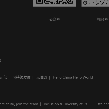
公众号
视频号
2
元化
可持续发展
无障碍
Hello China Hello World
ers at RX, join the team
Inclusion & Diversity at RX
Sustainab