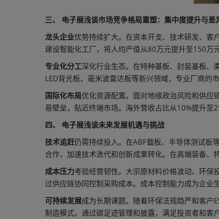
三、 电子展浅谈市场竞争格局重塑：集中度提升与差
龙头企业
优势持续扩大。在资本开支、技术研发、客户认
建设智能化工厂，将人均产值从80万元提升至150万
专业化分工
深化行业生态。在特种基板、封装基板、柔
LED背光板、毫米波雷达板等新兴领域，专业厂商的
国际化布局
优化资源配置。面对地缘政治风险和供应链
易壁垒，贴近终端市场。海外营收占比从10%提升至
四、 电子展浅谈未来发展机遇与挑战
技术追赶
仍需持续投入。在ABF载板、半导体测试板
合作，加速技术迭代和创新成果转化。在高端装备、
成本压力
考验经营韧性。大宗原材料价格波动、环保
过供应链协同控制采购成本。成本控制能力成为企业
可持续发展
成为长期课题。随着环保法规趋严和客户E
制造模式。通过碳足迹管理和披露，满足投资者和客