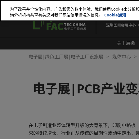
直
为了改善并个性化内容、广告和您的数字体验，我们使用Cookie来分析
接
询分析机构共享有关您对我们网站使用情况的信息。
Cookie通知
2026年10月27-29
跳
深圳国际会展中心
转
至
内
关于展会
容
展会
电子展|绿色工厂展|电子工厂设施展
媒体中心
展品
常见
电子展|PCB产业
在电子制造业整体转型升级的大背景下，印刷电路板（P
求的持续增长，行业正从传统的周期性波动中走出，