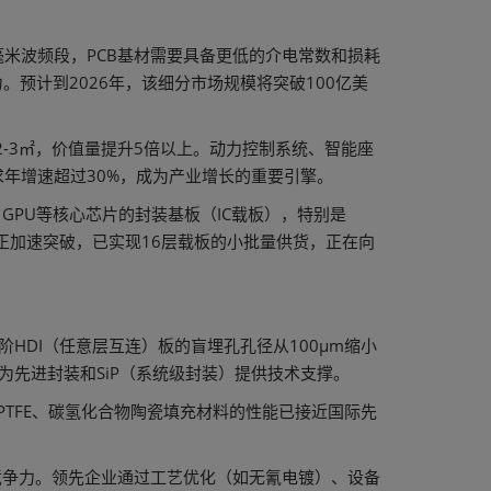
毫米波频段，PCB基材需要具备更低的介电常数和损耗
。预计到2026年，该细分市场规模将突破100亿美
2-3㎡，价值量提升5倍以上。动力控制系统、智能座
年增速超过30%，成为产业增长的重要引擎。
GPU等核心芯片的封装基板（IC载板），特别是
业正加速突破，已实现16层载板的小批量供货，正在向
阶HDI（任意层互连）板的盲埋孔孔径从100μm缩小
为先进封装和SiP（系统级封装）提供技术支撑。
PTFE、碳氢化合物陶瓷填充材料的性能已接近国际先
竞争力。领先企业通过工艺优化（如无氰电镀）、设备