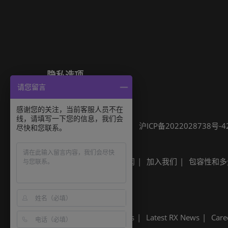
隐私选项
请您留言
隐私政策
Cookie政策
展会信息
感谢您的关注，当前客服人员不在
线，请填写一下您的信息，我们会
可持续发展
网站地图
沪ICP备2022028738号-4
尽快和您联系。
Built by RX
其他励展展会
励展新闻
加入我们
包容性和多
Built by RX
Discover more RX Events
Latest RX News
Care