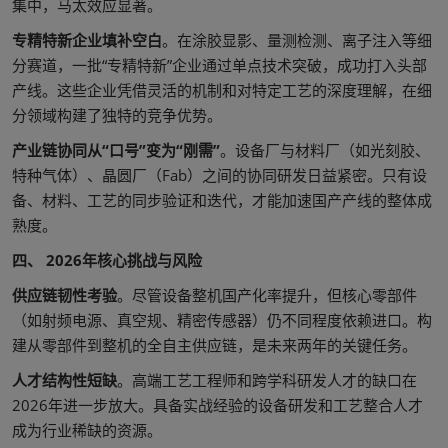
集中，马太效应显著。
专精特新企业填补空白
。在涂胶显影、量测检测、离子注入等细
分赛道，一批“专精特新”企业通过单点技术突破，成功打入头部
产线。这些企业凭借灵活的机制和对特定工艺的深度理解，在细
分领域构建了独特的竞争优势。
产业链协同从“口号”变为“刚需”
。设备厂与材料厂（如光刻胶、
特种气体）、晶圆厂（Fab）之间的协同研发日益紧密。只有设
备、材料、工艺的同步验证和迭代，才能加速国产产线的整体成
熟度。
四、 2026年核心挑战与风险
供应链韧性考验
。尽管设备整机国产化率提升，但核心零部件
（如射频电源、真空规、精密传感器）仍不同程度依赖进口。构
建从零部件到整机的全自主供应链，是未来两年的关键任务。
人才结构性短缺
。高端工艺工程师和跨学科研发人才的缺口在
2026年进一步放大。具备实战经验的设备研发和工艺整合人才
成为行业稀缺的资源。