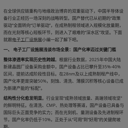
在全球供应链重构与地缘政治博弈的双重驱动下，中国半导体设
备行业正经历一场深刻的战略转型。国产替代已从初期的“政策
驱动”全面转向“订单驱动”，在成熟制程领域进入规模化放量期，
而在光刻等核心短板环节，则进入了艰难的“深水区”攻坚。下面
就跟
电子工厂设施展
小编一起了解下吧。
一、 电子工厂设施展浅谈市场全景：国产化率迈过关键门槛
整体渗透率实现历史性跨越
。根据行业数据，2025年中国大陆
新建晶圆厂设备采购金额中，国产设备占比已攀升至35%-40%
区间，提前达成阶段性目标。在28nm及以上成熟制程产线中，
国产化率更是突破50%，刻蚀、清洗、薄膜沉积等核心设备已成
为新建产能的“标配”。
结构性分化愈发明显
。行业呈现“成熟领域放量、高端领域攻坚”
的鲜明特征。在清洗、CMP、热处理等赛道，国产设备已具备与
国际巨头正面竞争的实力；而在光刻机、量测设备及先进制程环
节，国产化率仍低于10%，正处于从“可用”到“好用”的关键爬坡
期。