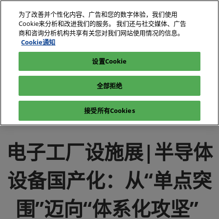
直
为了改善并个性化内容、广告和您的数字体验，我们使用
接
Cookie来分析和改进我们的服务。 我们还与社交媒体、广告
跳
商和咨询分析机构共享有关您对我们网站使用情况的信息。
2026年10月27-29日
我要参观
立即订阅
转
Cookie通知
深圳国际会展中心（宝安）
至
设置Cookie
电子展|绿色工厂展|电子工厂设施展
媒体中心
内
电子展|绿色工厂展-行业新闻-电子工厂设施展
容
全部拒绝
电子工厂设施展|半导体设备国产化：从“单点突围”迈向“体系化
攻坚”
接受所有Cookies
电子工厂设施展|半导体
设备国产化：从“单点突
围”迈向“体系化攻坚”