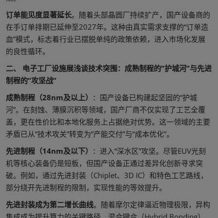
订单能见度显著延长
。随着头部晶圆厂持续扩产，国产设备商的
在手订单排期已延伸至2027年。这种由真实需求支撑的“订单造
血”模式，标志着行业已摆脱单纯的政策依赖，进入市场化发展
的良性循环。
二、 电子工厂设施展浅谈技术突围：成熟制程的“护城河”与先进
制程的“攻坚战”
成熟制程（28nm及以上）
：国产设备已构建起坚固的“护城
河”。在刻蚀、薄膜沉积等领域，国产厂商不仅实现了工艺全覆
盖，更在性价比和本地化服务上占据绝对优势。这一领域的主要
矛盾已从“技术攻关”转变为“产能交付”与“成本优化”。
先进制程（14nm及以下）
：进入“深水区”攻坚。尽管EUV光刻
机等核心装备仍是短板，但国产设备正通过差异化创新寻求突
破。例如，通过先进封装（Chiplet、3D IC）和特色工艺路线，
部分绕开先进制程的限制，实现性能的等效提升。
先进封装成为第二增长曲线
。随着摩尔定律逼近物理极限，异构
集成成为提升算力的关键路径。混合键合（Hybrid Bonding）、