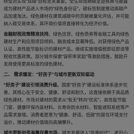
转型对实现“双碳”目标至关重要。全生命周期碳足迹核算与披露
成为建材产品进入市场的“绿色身份证”，碳标签制度推动高碳产
品加速淘汰。绿色建材在建筑减碳中的贡献被量化评估，并可能
纳入碳交易体系，其环境价值将直接转化为经济价值。
金融财税政策精准扶持
。绿色信贷、绿色债券等金融工具向绿色
建材生产和应用项目倾斜，融资成本显著降低。对获得绿色产品
认证、高性能节能标识的建材产品，继续实施增值税即征即退等
税收优惠政策。部分城市探索“容积率奖励”等激励措施，鼓励开
发商使用更高标准的绿色建材。
二、 需求爆发：“好房子”与城市更新双轮驱动
“好房子”建设引领消费升级
。国家“好房子”建设标准体系逐步完
善，其核心在于安全、健康、舒适和耐久，这直接依赖于高品质
绿色建材。市场对建材的需求从“有无”转向“优劣”，高性能节能
门窗、健康环保内装材料、长寿命防水材料、智能遮阳系统等产
品需求激增。消费者愿意为“健康、舒适、低碳”的居住环境支付
溢价，推动建材价值链向高端攀升。
城市更新创造海量存量市场
。城市发展进入“存量时代”，老旧小