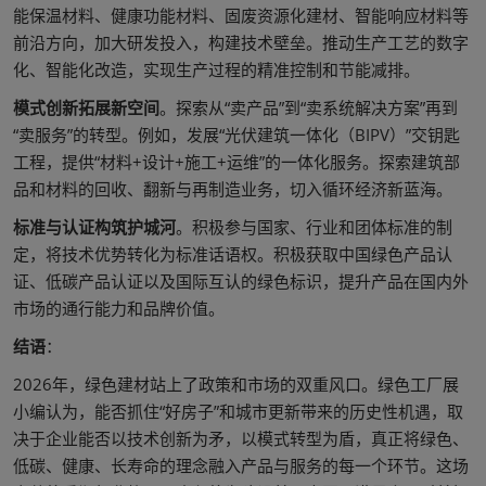
能保温材料、健康功能材料、固废资源化建材、智能响应材料等
前沿方向，加大研发投入，构建技术壁垒。推动生产工艺的数字
化、智能化改造，实现生产过程的精准控制和节能减排。
模式创新拓展新空间
。探索从“卖产品”到“卖系统解决方案”再到
“卖服务”的转型。例如，发展“光伏建筑一体化（BIPV）”交钥匙
工程，提供“材料+设计+施工+运维”的一体化服务。探索建筑部
品和材料的回收、翻新与再制造业务，切入循环经济新蓝海。
标准与认证构筑护城河
。积极参与国家、行业和团体标准的制
定，将技术优势转化为标准话语权。积极获取中国绿色产品认
证、低碳产品认证以及国际互认的绿色标识，提升产品在国内外
市场的通行能力和品牌价值。
结语
：
2026年，绿色建材站上了政策和市场的双重风口。绿色工厂展
小编认为，能否抓住“好房子”和城市更新带来的历史性机遇，取
决于企业能否以技术创新为矛，以模式转型为盾，真正将绿色、
低碳、健康、长寿命的理念融入产品与服务的每一个环节。这场