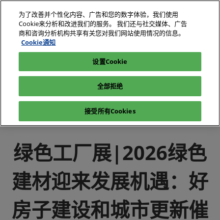
直
为了改善并个性化内容、广告和您的数字体验，我们使用
接
Cookie来分析和改进我们的服务。 我们还与社交媒体、广告
跳
商和咨询分析机构共享有关您对我们网站使用情况的信息。
2026年10月27-29日
我要参观
立即订阅
转
Cookie通知
深圳国际会展中心（宝安）
至
设置Cookie
电子展|绿色工厂展|电子工厂设施展
媒体中心
内
电子展|绿色工厂展-行业新闻-电子工厂设施展
容
全部拒绝
绿色工厂展|2026绿色建材迎来发展机遇：好房子建设和城市更
新催生万亿级市场
接受所有Cookies
绿色工厂展|2026绿色
建材迎来发展机遇：好
房子建设和城市更新催