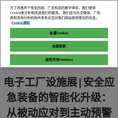
直
为了改善并个性化内容、广告和您的数字体验，我们使用
接
Cookie来分析和改进我们的服务。 我们还与社交媒体、广告
跳
商和咨询分析机构共享有关您对我们网站使用情况的信息。
2026年10月27-29日
我要参观
立即订阅
转
Cookie通知
深圳国际会展中心（宝安）
至
设置Cookie
电子展|绿色工厂展|电子工厂设施展
媒体中心
内
电子展|绿色工厂展-行业新闻-电子工厂设施展
容
全部拒绝
电子工厂设施展|安全应急装备的智能化升级：从被动应对到主
动预警
接受所有Cookies
电子工厂设施展|安全应
急装备的智能化升级：
从被动应对到主动预警