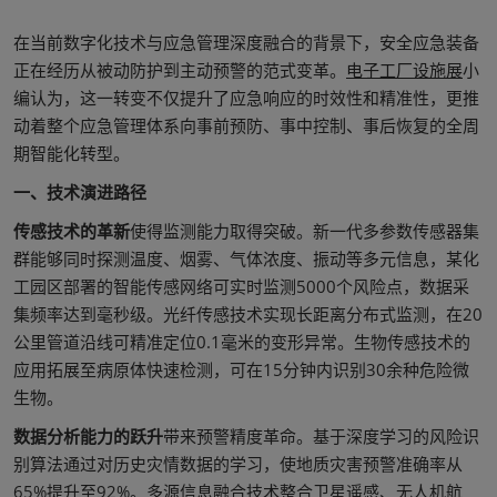
在当前数字化技术与应急管理深度融合的背景下，安全应急装备
正在经历从被动防护到主动预警的范式变革。
电子工厂设施展
小
编认为，这一转变不仅提升了应急响应的时效性和精准性，更推
动着整个应急管理体系向事前预防、事中控制、事后恢复的全周
期智能化转型。
一、技术演进路径
传感技术的革新
使得监测能力取得突破。新一代多参数传感器集
群能够同时探测温度、烟雾、气体浓度、振动等多元信息，某化
工园区部署的智能传感网络可实时监测5000个风险点，数据采
集频率达到毫秒级。光纤传感技术实现长距离分布式监测，在20
公里管道沿线可精准定位0.1毫米的变形异常。生物传感技术的
应用拓展至病原体快速检测，可在15分钟内识别30余种危险微
生物。
数据分析能力的跃升
带来预警精度革命。基于深度学习的风险识
别算法通过对历史灾情数据的学习，使地质灾害预警准确率从
65%提升至92%。多源信息融合技术整合卫星遥感、无人机航