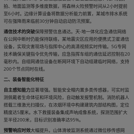
拍、地面监测等多维度数据，将森林火险预警时间从2小时提前
至6小时。边缘计算设备将数据分析能力前置，某城市排水系统
可在强降雨来临前30分钟自动启动防汛预案。
通信技术的突破
保障预警信息通达。天-地一体化应急通信网络
在公网中断时仍能保持联络，某地震灾区应用的便携式卫星通信
设备，实现灾害现场与指挥中心的高清视频实时传输。5G专网
技术确保关键指令优先传输，应急指挥车组的通信延迟控制在20
毫秒内。自组网通信设备在断网环境下自动组建临时网络，支持
200个节点同时在线。
二、装备智能化特征
自主感知能力
显著增强。智能安全帽内置多类传感器，可实时监
测佩戴者生命体征和环境风险，自动触发报警机制。消防机器人
搭载三维激光扫描仪，在浓烟环境中构建建筑内部结构图，定位
精度达5厘米。水下救援装备集成声呐成像系统，探测范围扩大
至半径200米，目标识别准确率达95%。
预警响应时效
大幅提升。山体滑坡监测系统通过微位移传感网