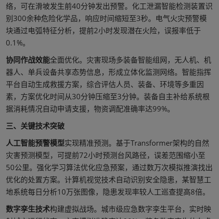
络，可在滑坡发生前40分钟发出预警。化工泄漏智能检测装置识
别300余种危险化学品，响应时间缩短至3秒。电气火灾预警模
块通过电弧特征分析，提前2小时发现潜在火险，误报率低于
0.1%。
协同作战效能
全面优化。灾害现场多装备智能组网，无人机、机
器人、单兵设备共享态势信息，形成立体化监测网络。智能指挥
平台自动生成救援方案，综合评估人员、装备、环境等多重因
素，方案优化时间从30分钟压缩至3分钟。装备自主补给系统根
据消耗情况自动申请支援，物资调配准确率达99%。
三、关键技术突破
人工智能预警模型
实现精准预测。基于Transformer架构的自然
灾害预测模型，可提前72小时预测台风路径，误差范围缩小至
50公里。强化学习算法优化应急预案，通过数万次模拟推演找出
优化的处置方案。计算机视觉技术自动识别安全隐患，某智慧工
地系统每日分析10万张图像，隐患发现率较人工巡查提高8倍。
数字孪生技术
构建虚拟战场。城市级应急数字孪生平台，实时映