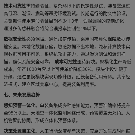
技术可靠性
需持续验证。复杂环境下的稳定性测试，装备需通过
高低温、潮湿、震动等恶劣环境测试。长期运行的耐久性验证，
关键部件使用寿命验证周期不少于3年。误报漏报的控制优化，
通过多传感器融合将综合误报率控制在1%以下。
数据安全性
必须保障。通信加密传输，采用国密算法保障数据传
输安全。本地化数据存储，敏感数据不出本地，隐私计算技术实
现数据可用不可见。系统抗攻击能力，通过渗透测试和漏洞扫
描，确保系统安全可靠。
成本可控性
亟待解决。规模化生产降低
成本，年产1000台套以上可使单价降低30%。模块化设计便于
升级，通过更换模块实现功能升级，延长装备使用寿命。共享经
济模式，建立区域共享中心，提高装备利用率。
七、未来发展趋势
感知预警一体化
。单装备集成多种感知能力，预警准确率将提升
至95%以上。天地空一体化监测网络形成，预警覆盖无死角。人
机物智能协同，形成立体化预警体系。
决策处置自主化
。人工智能深度参与决策，应急方案生成时间缩