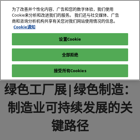
直
为了改善并个性化内容、广告和您的数字体验，我们使用
接
Cookie来分析和改进我们的服务。 我们还与社交媒体、广告
跳
商和咨询分析机构共享有关您对我们网站使用情况的信息。
2026年10月27-29日
我要参观
立即订阅
转
Cookie通知
深圳国际会展中心（宝安）
至
设置Cookie
电子展|绿色工厂展|电子工厂设施展
媒体中心
内
电子展|绿色工厂展-行业新闻-电子工厂设施展
容
全部拒绝
绿色工厂展|绿色制造：制造业可持续发展的关键路径
接受所有Cookies
绿色工厂展|绿色制造：
制造业可持续发展的关
键路径