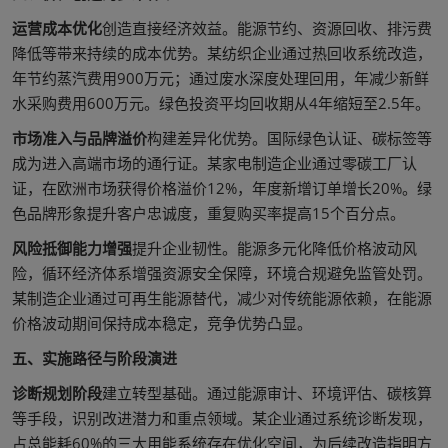
运营成本优化
创造直接经济效益。能源节约、资源回收、排污费
降低等带来持续的成本优势。某纺织企业通过热回收系统改造，
年节约蒸汽费用900万元；通过废水深度处理回用，年减少新鲜
水采购费用600万元。绿色投资平均回收期从4年缩短至2.5年。
市场准入与品牌溢价
构建差异化优势。国际绿色认证、碳标签等
成为进入高端市场的通行证。某家电制造企业通过零碳工厂认
证，在欧洲市场获得价格溢价12%，年度新增订单增长20%。绿
色品牌形象提升客户忠诚度，重复购买率提高15个百分点。
风险抵御能力增强
提升企业韧性。能源多元化降低价格波动风
险，循环经济体系增强资源安全保障，环境合规避免监管处罚。
某制造企业通过可再生能源替代，减少对传统能源依赖，在能源
价格波动期间保持成本稳定，竞争优势凸显。
五、实施路径与阶段演进
诊断规划阶段
建立转型基础。通过能源审计、环境评估、碳核算
等手段，识别改进潜力和重点领域。某企业通过系统诊断发现，
占总能耗60%的三大用能系统存在优化空间，为后续改造指明方