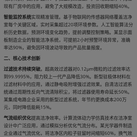
现有厂房中的应用，避免了大规模改造，投资回收期缩短40%。
智能监控系统
实现精准管理。基于物联网的传感器网络覆盖洁净
室每个关键区域，实时采集超过20项环境参数。人工智能算法分
析历史数据，预测环境变化趋势，提前调整控制策略。某显示面
板制造企业的智能洁净系统，可提前2小时预警环境异常，准确
率达90%，避免因环境波动导致的产品批量报废。
二、核心技术创新
过滤技术持续突破
。超高效过滤器对0.12μm微粒的过滤效率达
到99.9995%，阻力较上一代产品降低30%。新型驻极体材料在
过滤材料中的应用，通过静电吸附增强过滤效果。自清洁过滤系
统通过周期性反向气流清除积尘，将过滤器使用寿命延长50%。
某集成电路企业采用的新型过滤系统，年节约更换成本200万
元，同时降低能耗15%。
气流组织优化
提高洁净效率。计算流体动力学仿真技术在洁净室
设计中广泛应用，通过模拟分析优化气流分布。某光学器件制造
企业通过气流优化，将洁净区内粒子驻留时间缩短60%，换气效