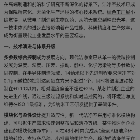
在高端制造和前沿科学研究不断深化的背景下，洁净室技术已成
为保障精密化、无菌化生产环境的核心技术系统。
绿色工厂展
小
编觉得，从微电子制造到生物医药，从航天航空到精密光学，这
一技术体系的进步直接影响着产品性能、科研精度和生产效率，
成为衡量现代工业发展水平的重要标志。
一、技术演进与体系升级
多参数综合控制
成为发展方向。现代洁净室已从单一的微粒控制
发展为温度、湿度、压差、振动、静电、化学污染物等多参数协
同控制。在半导体制造领域，14纳米以下先进制程要求洁净室对
0.1μm微粒的控制达到每立方米不超过1个，同时将温度波动控
制在±0.1℃以内，相对湿度偏差不超过±2%。某芯片制造企业的
先进生产线，通过三级过滤系统和实时监控网络，将环境洁净度
维持在ISO 1级标准，为5纳米工艺研发提供了基础条件。
模块化与柔性设计
提升适应性。新一代洁净室采用标准化模块构
建，可根据生产需求快速调整布局和洁净等级。某生物医药企业
建设的模块化洁净车间，可在48小时内完成从C级到A级洁净环
境的转换，支持多品种、小批量的柔性生产。移动式洁净单元在