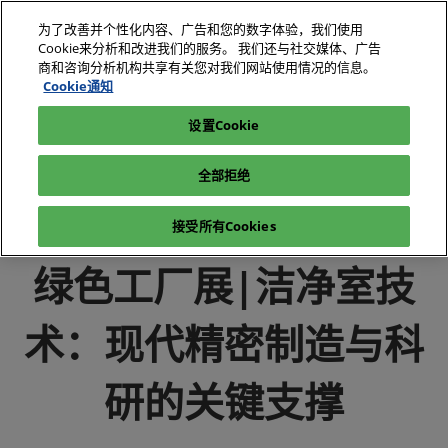
直
为了改善并个性化内容、广告和您的数字体验，我们使用
接
Cookie来分析和改进我们的服务。 我们还与社交媒体、广告
跳
商和咨询分析机构共享有关您对我们网站使用情况的信息。
2026年10月27-29日
我要参观
立即订阅
转
Cookie通知
深圳国际会展中心（宝安）
至
设置Cookie
电子展|绿色工厂展|电子工厂设施展
媒体中心
内
电子展|绿色工厂展-行业新闻-电子工厂设施展
容
全部拒绝
绿色工厂展|洁净室技术：现代精密制造与科研的关键支撑
接受所有Cookies
绿色工厂展|洁净室技
术：现代精密制造与科
研的关键支撑