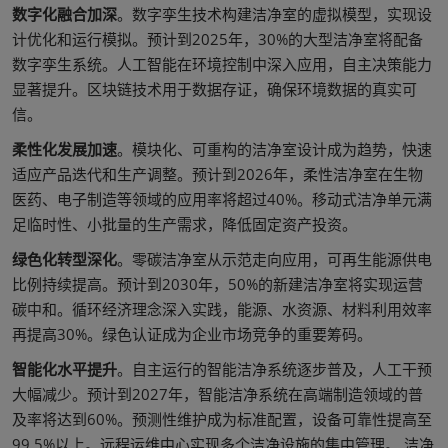
数字化融合加深
。数字孪生技术构建洁净室的虚拟模型，实现设
计优化和运行模拟。预计到2025年，30%的大型洁净室将配备
数字孪生系统。人工智能在环境控制中深入应用，自主决策能力
显著提升。区块链技术用于数据存证，确保环境数据的真实可
信。
柔性化发展加速
。模块化、可重构的洁净室设计成为趋势，快速
适应产品迭代和生产调整。预计到2026年，柔性洁净室在生物
医药、电子制造等领域的应用率将超过40%。移动式洁净单元满
足临时性、小批量的生产需求，降低固定资产投资。
绿色化转型深化
。零碳洁净室从示范走向应用，可再生能源供电
比例持续提高。预计到2030年，50%的新建洁净室将实现运营
碳中和。循环经济理念深入实践，能源、水资源、材料利用效率
再提高30%。绿色认证成为企业市场竞争的重要筹码。
智能化水平提升
。自主运行的智能洁净系统逐步普及，人工干预
大幅减少。预计到2027年，智能洁净系统在高端制造领域的普
及率将达到60%。预测性维护成为标准配置，设备可靠性提高至
99.5%以上。远程运维中心实现多个洁净设施的集中管理。 洁净