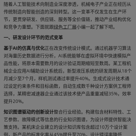
随着人工智能技术向制造业深度渗透，机械电子产业正在经历从
传统制造向智能创造的深刻转型。这一变革不仅发生在生产环
节，更贯穿研发、供应链、服务等全价值链，推动产业结构优化
和竞争力重塑。下面就跟
绿色工厂展
小编一起了解下吧。
一、研发设计环节的范式变革
基于AI的仿真与优化
正在改变传统设计模式。通过机器学习算法
对海量历史数据进行分析，AI系统能够在虚拟环境中快速模拟产
品性能，将原本需要数月的设计验证周期缩短至数周。某工程机
械企业应用AI辅助设计系统后，新型液压系统的研发周期从18个
月减少至7个月，样机测试通过率提升40%。生成式设计技术通
过设定约束条件和目标函数，自动生成数千种设计方案供工程师
选择，某精密减速器企业通过该技术使产品重量减轻35%，效率
提升20%。
知识图谱驱动的创新设计
整合行业经验。构建包含材料特性、工
艺参数、故障模式等信息的行业知识图谱，为设计师提供智能决
策支持。某机床企业建立的设计知识库包含超过10万个设计案
例，新产品的标准化率从45%提升至70%，设计错误率降低