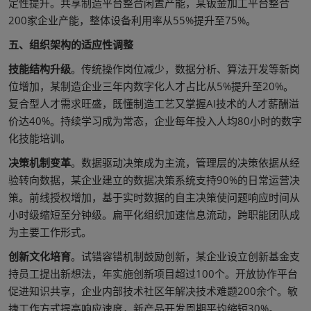
定性提升。共享制造平台整合闲置产能，某钣金加工平台整合
200家企业产能，整体设备利用率从55%提升至75%。
五、组织架构的适应性调整
技能结构升级
。传统操作岗位减少，数据分析、算法开发等新岗
位增加，某制造企业三年内数字化人才占比从5%提升至20%。
复合型人才需求旺盛，既懂制造工艺又掌握AI技术的人才薪酬溢
价达40%。持续学习成为常态，企业每年投入人均80小时的数字
化技能培训。
决策机制变革
。数据驱动决策成为主流，管理层的决策依据从经
验转向数据，某企业建立的数据决策系统支持90%的日常运营决
策。前线授权增加，基于实时数据的自主决策使问题响应时间从
小时级缩短至分钟级。扁平化组织加速信息流动，跨职能团队成
为主要工作形式。
创新文化培育
。试错容错机制鼓励创新，某企业设立创新基金支
持员工提出新想法，年实施创新项目超过100个。开放协作平台
促进知识共享，企业内部技术社区年解决技术难题200余个。敏
捷工作方式提高响应速度，新产品开发周期平均缩短30%。