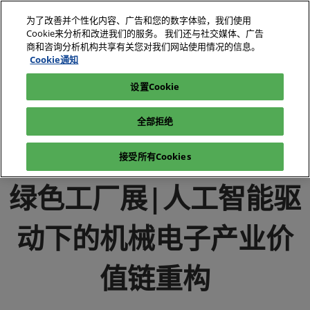
直
为了改善并个性化内容、广告和您的数字体验，我们使用
接
Cookie来分析和改进我们的服务。 我们还与社交媒体、广告
跳
商和咨询分析机构共享有关您对我们网站使用情况的信息。
2026年10月27-29日
我要参观
立即订阅
转
Cookie通知
深圳国际会展中心（宝安）
至
设置Cookie
电子展|绿色工厂展|电子工厂设施展
媒体中心
内
电子展|绿色工厂展-行业新闻-电子工厂设施展
容
全部拒绝
绿色工厂展|人工智能驱动下的机械电子产业价值链重构
接受所有Cookies
绿色工厂展|人工智能驱
动下的机械电子产业价
值链重构