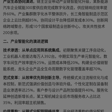
产业生态协同演进
。链主企业带动产业链智能化升级，某新能源
汽车企业赋能300家供应商完成数字化改造，供应链响应效率提
升60%。产业集群数字化水平整体跃升，长三角智能制造示范区
企业上云比例超85%，协同设计平台降低研发成本30%。创新网
络跨域整合，形成10个国家级制造业创新中心，攻关共性技术
200余项。
二、产业智能化的演进逻辑
技术渗透：从单点应用到系统集成
。初期聚焦关键工序自动化，
工业机器人密度达每万人392台。中期实现生产单元智能化，数
字车间生产效率提升25%，运营成本降低20%。构建全价值链智
能系统，龙头企业产品全生命周期数字化管理覆盖率超70%。
范式变革：从效率优先到创新主导
。传统模式关注流程优化与成
本控制，新范式强调价值创造与体验升级。个性化定制在装备制
造业渗透率达25%，客户参与设计产品附加值提升40%。服务化
延伸创造新增长点，某工程机械企业后市场服务收入占比达
35%，利润率超主机销售。
价值重构：从链式分配到网络共享
。平台经济重构价值分配机