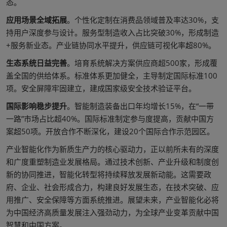
态。
应用场景全域拓展
。个性化定制在消费品领域普及率达30%，支
持用户深度参与设计。服务型制造收入占比突破30%，形成制造
+服务新业态。产业链协同水平提升，供应链可视化率超80%。
生态系统日益完善
。培育系统解决方案供应商超500家，形成覆
盖全国的供给体系。标准体系更加健全，主导制定国际标准100
项。安全屏障牢固建立，建成国家级安全技术验证平台。
国际影响稳步提升
。智能制造装备出口年均增长15%，在“一带
一路”市场占比超40%。国际标准制定参与度提高，贡献中国方
案超50项。开放合作不断深化，建设20个国际合作示范园区。
产业智能化作为新质生产力的核心驱动力，正以前所未有的深度
和广度重塑制造业发展格局。通过技术创新、产业升级和制度创
新的协同推进，智能化转型将持续释放发展新动能。这需要政
府、企业、社会形成合力，构建良好发展生态，在技术突破、应
用推广、安全保障等方面系统推进。展望未来，产业智能化必将
为中国经济高质量发展注入强劲动力，为全球产业变革贡献中国
智慧和中国方案。