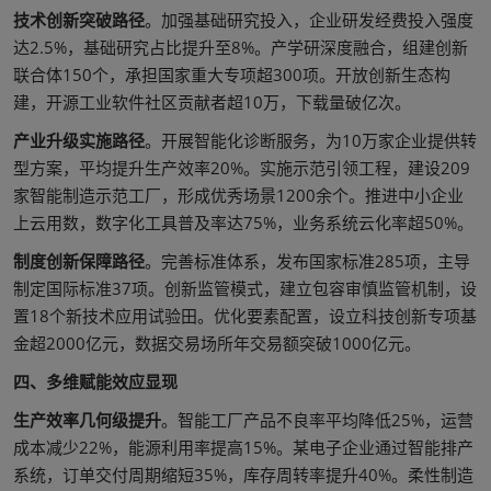
技术创新突破路径
。加强基础研究投入，企业研发经费投入强度
达2.5%，基础研究占比提升至8%。产学研深度融合，组建创新
联合体150个，承担国家重大专项超300项。开放创新生态构
建，开源工业软件社区贡献者超10万，下载量破亿次。
产业升级实施路径
。开展智能化诊断服务，为10万家企业提供转
型方案，平均提升生产效率20%。实施示范引领工程，建设209
家智能制造示范工厂，形成优秀场景1200余个。推进中小企业
上云用数，数字化工具普及率达75%，业务系统云化率超50%。
制度创新保障路径
。完善标准体系，发布国家标准285项，主导
制定国际标准37项。创新监管模式，建立包容审慎监管机制，设
置18个新技术应用试验田。优化要素配置，设立科技创新专项基
金超2000亿元，数据交易场所年交易额突破1000亿元。
四、多维赋能效应显现
生产效率几何级提升
。智能工厂产品不良率平均降低25%，运营
成本减少22%，能源利用率提高15%。某电子企业通过智能排产
系统，订单交付周期缩短35%，库存周转率提升40%。柔性制造