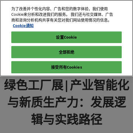
直
为了改善并个性化内容、广告和您的数字体验，我们使用
接
Cookie来分析和改进我们的服务。 我们还与社交媒体、广告
跳
商和咨询分析机构共享有关您对我们网站使用情况的信息。
2026年10月27-29日
我要参观
立即订阅
转
Cookie通知
深圳国际会展中心（宝安）
至
设置Cookie
电子展|绿色工厂展|电子工厂设施展
媒体中心
内
电子展|绿色工厂展-行业新闻-电子工厂设施展
容
全部拒绝
绿色工厂展|产业智能化与新质生产力：发展逻辑与实践路径
接受所有Cookies
绿色工厂展|产业智能化
与新质生产力：发展逻
辑与实践路径