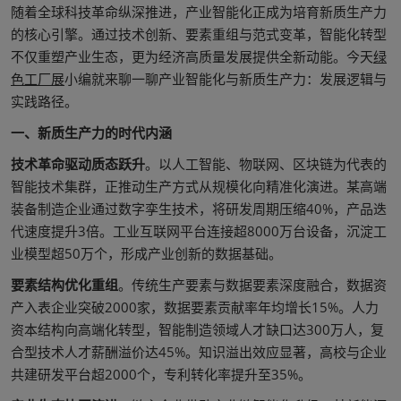
随着全球科技革命纵深推进，产业智能化正成为培育新质生产力
的核心引擎。通过技术创新、要素重组与范式变革，智能化转型
不仅重塑产业生态，更为经济高质量发展提供全新动能。今天
绿
色工厂展
小编就来聊一聊产业智能化与新质生产力：发展逻辑与
实践路径。
一、新质生产力的时代内涵
技术革命驱动质态跃升
。以人工智能、物联网、区块链为代表的
智能技术集群，正推动生产方式从规模化向精准化演进。某高端
装备制造企业通过数字孪生技术，将研发周期压缩40%，产品迭
代速度提升3倍。工业互联网平台连接超8000万台设备，沉淀工
业模型超50万个，形成产业创新的数据基础。
要素结构优化重组
。传统生产要素与数据要素深度融合，数据资
产入表企业突破2000家，数据要素贡献率年均增长15%。人力
资本结构向高端化转型，智能制造领域人才缺口达300万人，复
合型技术人才薪酬溢价达45%。知识溢出效应显著，高校与企业
共建研发平台超2000个，专利转化率提升至35%。